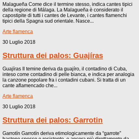
Malagueña Come dice il termine stesso, indica cantes tipici
della regione di Málaga. La Malagueña è considerato il
capostipite di tutti i cantes de Levante, i cantes flamenchi
tipici della Spagna sud orientale. Nasce...
Arte flamenca
30 Luglio 2018
Struttura dei palos: Guajíras
Guajíras Il temine deriva da guajíro, il contadino di Cuba,
inteso come contadino di pelle bianca, e indica per analogia
la canzone popolare fra i contadini cubani. Si tratta di un
cante aflamencado che...
Arte flamenca
30 Luglio 2018
Struttura dei palos: Garrotin
Garrotín Garrotín deriva etimologicamente da “garrote”
bastone spesso e resistente, e ancora più direttamente da