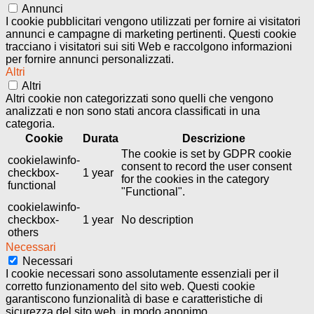
Annunci
I cookie pubblicitari vengono utilizzati per fornire ai visitatori
annunci e campagne di marketing pertinenti. Questi cookie
tracciano i visitatori sui siti Web e raccolgono informazioni
per fornire annunci personalizzati.
Altri
Altri
Altri cookie non categorizzati sono quelli che vengono
analizzati e non sono stati ancora classificati in una
categoria.
Cookie
Durata
Descrizione
The cookie is set by GDPR cookie
cookielawinfo-
consent to record the user consent
checkbox-
1 year
for the cookies in the category
functional
"Functional".
cookielawinfo-
checkbox-
1 year
No description
others
Necessari
Necessari
I cookie necessari sono assolutamente essenziali per il
corretto funzionamento del sito web. Questi cookie
garantiscono funzionalità di base e caratteristiche di
sicurezza del sito web, in modo anonimo.