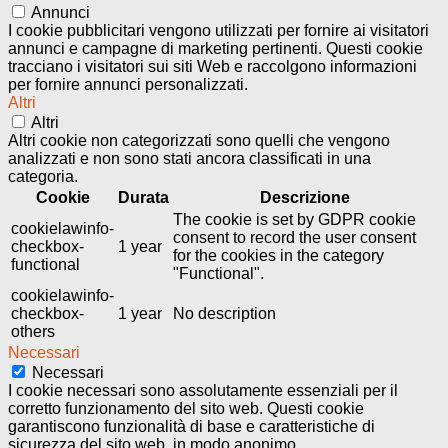
Annunci
I cookie pubblicitari vengono utilizzati per fornire ai visitatori
annunci e campagne di marketing pertinenti. Questi cookie
tracciano i visitatori sui siti Web e raccolgono informazioni
per fornire annunci personalizzati.
Altri
Altri
Altri cookie non categorizzati sono quelli che vengono
analizzati e non sono stati ancora classificati in una
categoria.
Cookie
Durata
Descrizione
The cookie is set by GDPR cookie
cookielawinfo-
consent to record the user consent
checkbox-
1 year
for the cookies in the category
functional
"Functional".
cookielawinfo-
checkbox-
1 year
No description
others
Necessari
Necessari
I cookie necessari sono assolutamente essenziali per il
corretto funzionamento del sito web. Questi cookie
garantiscono funzionalità di base e caratteristiche di
sicurezza del sito web, in modo anonimo.