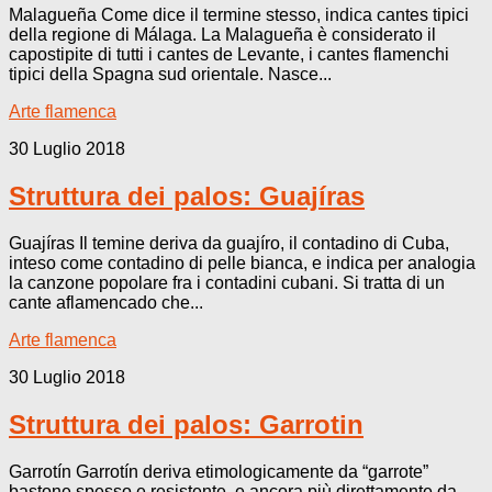
Malagueña Come dice il termine stesso, indica cantes tipici
della regione di Málaga. La Malagueña è considerato il
capostipite di tutti i cantes de Levante, i cantes flamenchi
tipici della Spagna sud orientale. Nasce...
Arte flamenca
30 Luglio 2018
Struttura dei palos: Guajíras
Guajíras Il temine deriva da guajíro, il contadino di Cuba,
inteso come contadino di pelle bianca, e indica per analogia
la canzone popolare fra i contadini cubani. Si tratta di un
cante aflamencado che...
Arte flamenca
30 Luglio 2018
Struttura dei palos: Garrotin
Garrotín Garrotín deriva etimologicamente da “garrote”
bastone spesso e resistente, e ancora più direttamente da