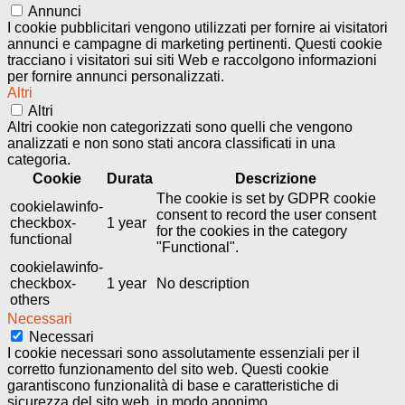
Annunci
I cookie pubblicitari vengono utilizzati per fornire ai visitatori
annunci e campagne di marketing pertinenti. Questi cookie
tracciano i visitatori sui siti Web e raccolgono informazioni
per fornire annunci personalizzati.
Altri
Altri
Altri cookie non categorizzati sono quelli che vengono
analizzati e non sono stati ancora classificati in una
categoria.
Cookie
Durata
Descrizione
The cookie is set by GDPR cookie
cookielawinfo-
consent to record the user consent
checkbox-
1 year
for the cookies in the category
functional
"Functional".
cookielawinfo-
checkbox-
1 year
No description
others
Necessari
Necessari
I cookie necessari sono assolutamente essenziali per il
corretto funzionamento del sito web. Questi cookie
garantiscono funzionalità di base e caratteristiche di
sicurezza del sito web, in modo anonimo.