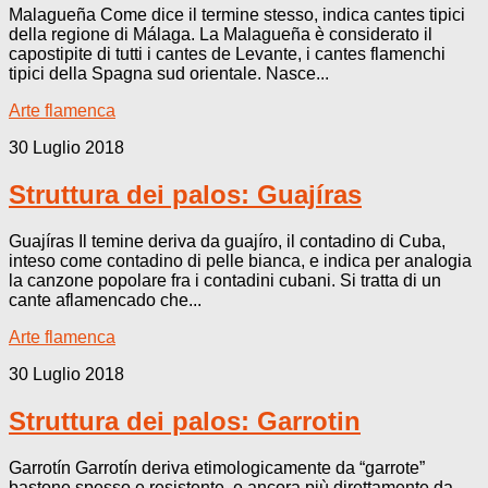
Malagueña Come dice il termine stesso, indica cantes tipici
della regione di Málaga. La Malagueña è considerato il
capostipite di tutti i cantes de Levante, i cantes flamenchi
tipici della Spagna sud orientale. Nasce...
Arte flamenca
30 Luglio 2018
Struttura dei palos: Guajíras
Guajíras Il temine deriva da guajíro, il contadino di Cuba,
inteso come contadino di pelle bianca, e indica per analogia
la canzone popolare fra i contadini cubani. Si tratta di un
cante aflamencado che...
Arte flamenca
30 Luglio 2018
Struttura dei palos: Garrotin
Garrotín Garrotín deriva etimologicamente da “garrote”
bastone spesso e resistente, e ancora più direttamente da