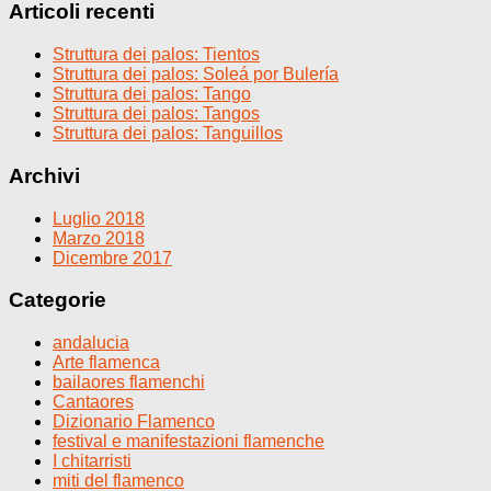
Articoli recenti
Struttura dei palos: Tientos
Struttura dei palos: Soleá por Bulería
Struttura dei palos: Tango
Struttura dei palos: Tangos
Struttura dei palos: Tanguillos
Archivi
Luglio 2018
Marzo 2018
Dicembre 2017
Categorie
andalucia
Arte flamenca
bailaores flamenchi
Cantaores
Dizionario Flamenco
festival e manifestazioni flamenche
I chitarristi
miti del flamenco