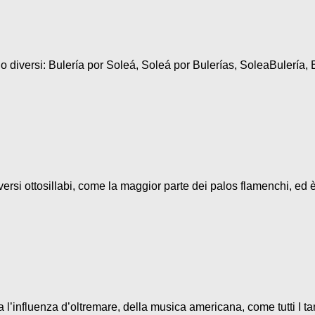
diversi: Bulería por Soleá, Soleá por Bulerías, SoleaBulería, B
ersi ottosillabi, come la maggior parte dei palos flamenchi, ed è
l’influenza d’oltremare, della musica americana, come tutti I ta