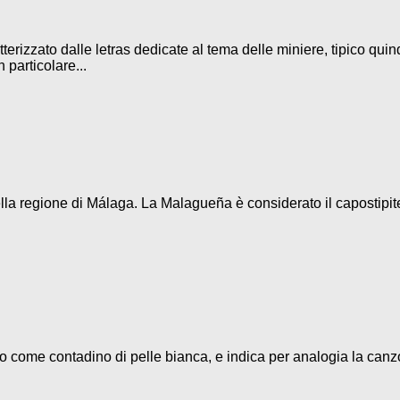
terizzato dalle letras dedicate al tema delle miniere, tipico quin
 particolare...
la regione di Málaga. La Malagueña è considerato il capostipite d
eso come contadino di pelle bianca, e indica per analogia la canz