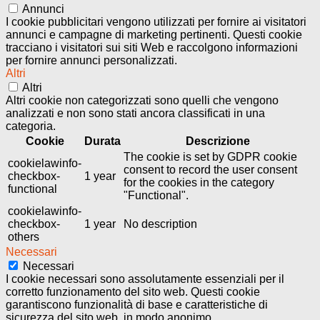
Annunci
I cookie pubblicitari vengono utilizzati per fornire ai visitatori
annunci e campagne di marketing pertinenti. Questi cookie
tracciano i visitatori sui siti Web e raccolgono informazioni
per fornire annunci personalizzati.
Altri
Altri
Altri cookie non categorizzati sono quelli che vengono
analizzati e non sono stati ancora classificati in una
categoria.
Cookie
Durata
Descrizione
The cookie is set by GDPR cookie
cookielawinfo-
consent to record the user consent
checkbox-
1 year
for the cookies in the category
functional
"Functional".
cookielawinfo-
checkbox-
1 year
No description
others
Necessari
Necessari
I cookie necessari sono assolutamente essenziali per il
corretto funzionamento del sito web. Questi cookie
garantiscono funzionalità di base e caratteristiche di
sicurezza del sito web, in modo anonimo.