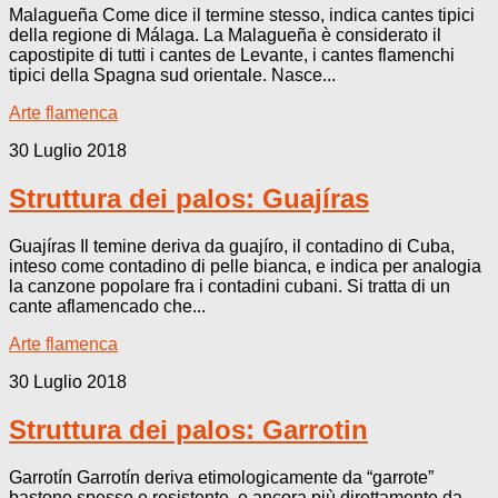
Malagueña Come dice il termine stesso, indica cantes tipici
della regione di Málaga. La Malagueña è considerato il
capostipite di tutti i cantes de Levante, i cantes flamenchi
tipici della Spagna sud orientale. Nasce...
Arte flamenca
30 Luglio 2018
Struttura dei palos: Guajíras
Guajíras Il temine deriva da guajíro, il contadino di Cuba,
inteso come contadino di pelle bianca, e indica per analogia
la canzone popolare fra i contadini cubani. Si tratta di un
cante aflamencado che...
Arte flamenca
30 Luglio 2018
Struttura dei palos: Garrotin
Garrotín Garrotín deriva etimologicamente da “garrote”
bastone spesso e resistente, e ancora più direttamente da