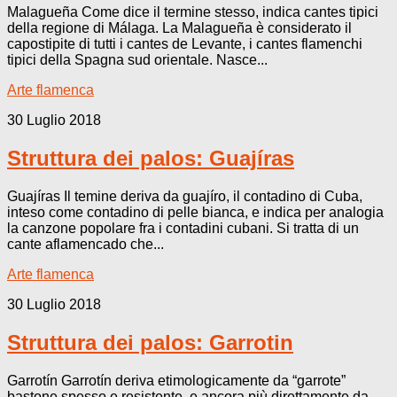
Malagueña Come dice il termine stesso, indica cantes tipici
della regione di Málaga. La Malagueña è considerato il
capostipite di tutti i cantes de Levante, i cantes flamenchi
tipici della Spagna sud orientale. Nasce...
Arte flamenca
30 Luglio 2018
Struttura dei palos: Guajíras
Guajíras Il temine deriva da guajíro, il contadino di Cuba,
inteso come contadino di pelle bianca, e indica per analogia
la canzone popolare fra i contadini cubani. Si tratta di un
cante aflamencado che...
Arte flamenca
30 Luglio 2018
Struttura dei palos: Garrotin
Garrotín Garrotín deriva etimologicamente da “garrote”
bastone spesso e resistente, e ancora più direttamente da