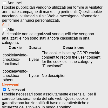
Annunci
I cookie pubblicitari vengono utilizzati per fornire ai visitatori
annunci e campagne di marketing pertinenti. Questi cookie
tracciano i visitatori sui siti Web e raccolgono informazioni
per fornire annunci personalizzati.
Altri
Altri
Altri cookie non categorizzati sono quelli che vengono
analizzati e non sono stati ancora classificati in una
categoria.
Cookie
Durata
Descrizione
The cookie is set by GDPR cookie
cookielawinfo-
consent to record the user consent
checkbox-
1 year
for the cookies in the category
functional
"Functional".
cookielawinfo-
checkbox-
1 year
No description
others
Necessari
Necessari
I cookie necessari sono assolutamente essenziali per il
corretto funzionamento del sito web. Questi cookie
garantiscono funzionalità di base e caratteristiche di
sicurezza del sito web, in modo anonimo.