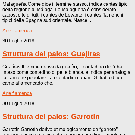
Malagueña Come dice il termine stesso, indica cantes tipici
della regione di Málaga. La Malagueña è considerato il
capostipite di tutti i cantes de Levante, i cantes flamenchi
tipici della Spagna sud orientale. Nasce...
Arte flamenca
30 Luglio 2018
Struttura dei palos: Guajíras
Guajíras Il temine deriva da guajíro, il contadino di Cuba,
inteso come contadino di pelle bianca, e indica per analogia
la canzone popolare fra i contadini cubani. Si tratta di un
cante aflamencado che...
Arte flamenca
30 Luglio 2018
Struttura dei palos: Garrotin
Garrotín Garrotín deriva etimologicamente da “garrote”
bastone spesso e resistente, e ancora più direttamente da