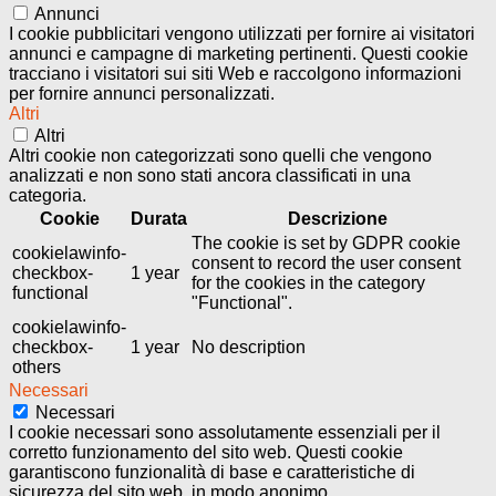
Annunci
I cookie pubblicitari vengono utilizzati per fornire ai visitatori
annunci e campagne di marketing pertinenti. Questi cookie
tracciano i visitatori sui siti Web e raccolgono informazioni
per fornire annunci personalizzati.
Altri
Altri
Altri cookie non categorizzati sono quelli che vengono
analizzati e non sono stati ancora classificati in una
categoria.
Cookie
Durata
Descrizione
The cookie is set by GDPR cookie
cookielawinfo-
consent to record the user consent
checkbox-
1 year
for the cookies in the category
functional
"Functional".
cookielawinfo-
checkbox-
1 year
No description
others
Necessari
Necessari
I cookie necessari sono assolutamente essenziali per il
corretto funzionamento del sito web. Questi cookie
garantiscono funzionalità di base e caratteristiche di
sicurezza del sito web, in modo anonimo.