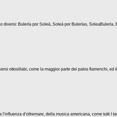
diversi: Bulería por Soleá, Soleá por Bulerías, SoleaBulería, B
ersi ottosillabi, come la maggior parte dei palos flamenchi, ed è
l’influenza d’oltremare, della musica americana, come tutti I ta