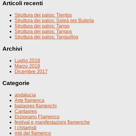
Articoli recenti
Struttura dei palos: Tientos
Struttura dei palos: Soleá por Bulería
Struttura dei palos: Tango
Struttura dei palos: Tangos
Struttura dei palos: Tanguillos
Archivi
Luglio 2018
Marzo 2018
Dicembre 2017
Categorie
andalucia
Arte flamenca
bailaores flamenchi
Cantaores
Dizionario Flamenco
festival e manifestazioni flamenche
I chitarristi
miti del flamenco