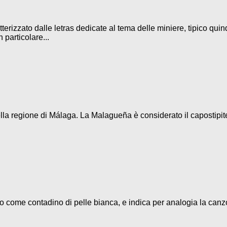
terizzato dalle letras dedicate al tema delle miniere, tipico quin
 particolare...
la regione di Málaga. La Malagueña è considerato il capostipite d
eso come contadino di pelle bianca, e indica per analogia la canz