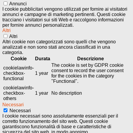
Annunci
I cookie pubblicitari vengono utilizzati per fornire ai visitatori
annunci e campagne di marketing pertinenti. Questi cookie
tracciano i visitatori sui siti Web e raccolgono informazioni
per fornire annunci personalizzati.
Altri
Altri
Altri cookie non categorizzati sono quelli che vengono
analizzati e non sono stati ancora classificati in una
categoria.
Cookie
Durata
Descrizione
The cookie is set by GDPR cookie
cookielawinfo-
consent to record the user consent
checkbox-
1 year
for the cookies in the category
functional
"Functional".
cookielawinfo-
checkbox-
1 year
No description
others
Necessari
Necessari
I cookie necessari sono assolutamente essenziali per il
corretto funzionamento del sito web. Questi cookie
garantiscono funzionalità di base e caratteristiche di
sicurezza del sito web, in modo anonimo.