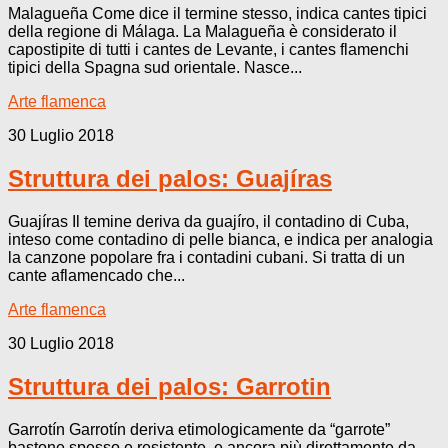
Malagueña Come dice il termine stesso, indica cantes tipici
della regione di Málaga. La Malagueña è considerato il
capostipite di tutti i cantes de Levante, i cantes flamenchi
tipici della Spagna sud orientale. Nasce...
Arte flamenca
30 Luglio 2018
Struttura dei palos: Guajíras
Guajíras Il temine deriva da guajíro, il contadino di Cuba,
inteso come contadino di pelle bianca, e indica per analogia
la canzone popolare fra i contadini cubani. Si tratta di un
cante aflamencado che...
Arte flamenca
30 Luglio 2018
Struttura dei palos: Garrotin
Garrotín Garrotín deriva etimologicamente da “garrote”
bastone spesso e resistente, e ancora più direttamente da