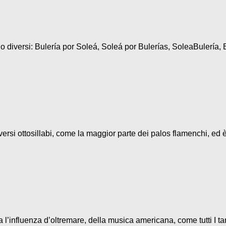
diversi: Bulería por Soleá, Soleá por Bulerías, SoleaBulería, B
ersi ottosillabi, come la maggior parte dei palos flamenchi, ed è
l’influenza d’oltremare, della musica americana, come tutti I ta