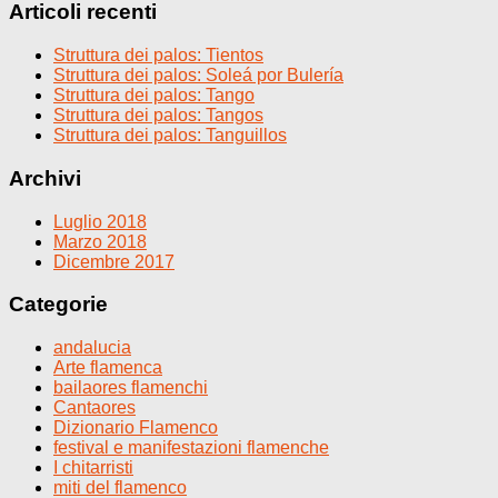
Articoli recenti
Struttura dei palos: Tientos
Struttura dei palos: Soleá por Bulería
Struttura dei palos: Tango
Struttura dei palos: Tangos
Struttura dei palos: Tanguillos
Archivi
Luglio 2018
Marzo 2018
Dicembre 2017
Categorie
andalucia
Arte flamenca
bailaores flamenchi
Cantaores
Dizionario Flamenco
festival e manifestazioni flamenche
I chitarristi
miti del flamenco