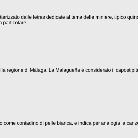
terizzato dalle letras dedicate al tema delle miniere, tipico quin
 particolare...
la regione di Málaga. La Malagueña è considerato il capostipite d
eso come contadino di pelle bianca, e indica per analogia la canz