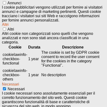
Annunci
I cookie pubblicitari vengono utilizzati per fornire ai visitatori
annunci e campagne di marketing pertinenti. Questi cookie
tracciano i visitatori sui siti Web e raccolgono informazioni
per fornire annunci personalizzati.
Altri
Altri
Altri cookie non categorizzati sono quelli che vengono
analizzati e non sono stati ancora classificati in una
categoria.
Cookie
Durata
Descrizione
The cookie is set by GDPR cookie
cookielawinfo-
consent to record the user consent
checkbox-
1 year
for the cookies in the category
functional
"Functional".
cookielawinfo-
checkbox-
1 year
No description
others
Necessari
Necessari
I cookie necessari sono assolutamente essenziali per il
corretto funzionamento del sito web. Questi cookie
garantiscono funzionalità di base e caratteristiche di
sicurezza del sito web, in modo anonimo.