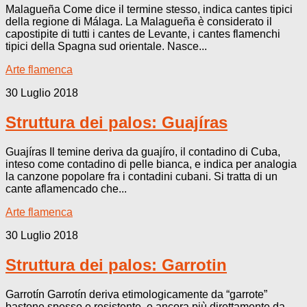
Malagueña Come dice il termine stesso, indica cantes tipici
della regione di Málaga. La Malagueña è considerato il
capostipite di tutti i cantes de Levante, i cantes flamenchi
tipici della Spagna sud orientale. Nasce...
Arte flamenca
30 Luglio 2018
Struttura dei palos: Guajíras
Guajíras Il temine deriva da guajíro, il contadino di Cuba,
inteso come contadino di pelle bianca, e indica per analogia
la canzone popolare fra i contadini cubani. Si tratta di un
cante aflamencado che...
Arte flamenca
30 Luglio 2018
Struttura dei palos: Garrotin
Garrotín Garrotín deriva etimologicamente da “garrote”
bastone spesso e resistente, e ancora più direttamente da