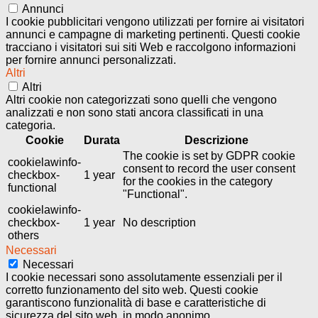
Annunci
I cookie pubblicitari vengono utilizzati per fornire ai visitatori
annunci e campagne di marketing pertinenti. Questi cookie
tracciano i visitatori sui siti Web e raccolgono informazioni
per fornire annunci personalizzati.
Altri
Altri
Altri cookie non categorizzati sono quelli che vengono
analizzati e non sono stati ancora classificati in una
categoria.
Cookie
Durata
Descrizione
The cookie is set by GDPR cookie
cookielawinfo-
consent to record the user consent
checkbox-
1 year
for the cookies in the category
functional
"Functional".
cookielawinfo-
checkbox-
1 year
No description
others
Necessari
Necessari
I cookie necessari sono assolutamente essenziali per il
corretto funzionamento del sito web. Questi cookie
garantiscono funzionalità di base e caratteristiche di
sicurezza del sito web, in modo anonimo.