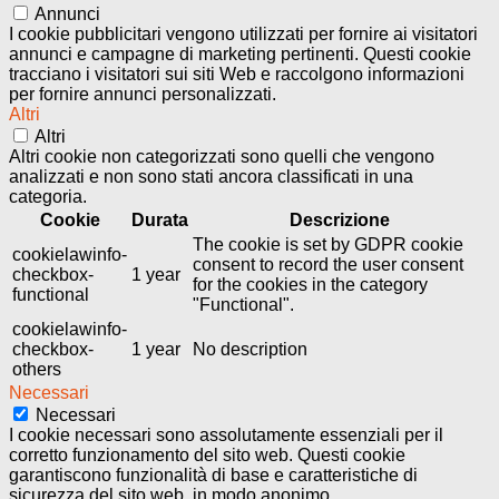
Annunci
I cookie pubblicitari vengono utilizzati per fornire ai visitatori
annunci e campagne di marketing pertinenti. Questi cookie
tracciano i visitatori sui siti Web e raccolgono informazioni
per fornire annunci personalizzati.
Altri
Altri
Altri cookie non categorizzati sono quelli che vengono
analizzati e non sono stati ancora classificati in una
categoria.
Cookie
Durata
Descrizione
The cookie is set by GDPR cookie
cookielawinfo-
consent to record the user consent
checkbox-
1 year
for the cookies in the category
functional
"Functional".
cookielawinfo-
checkbox-
1 year
No description
others
Necessari
Necessari
I cookie necessari sono assolutamente essenziali per il
corretto funzionamento del sito web. Questi cookie
garantiscono funzionalità di base e caratteristiche di
sicurezza del sito web, in modo anonimo.