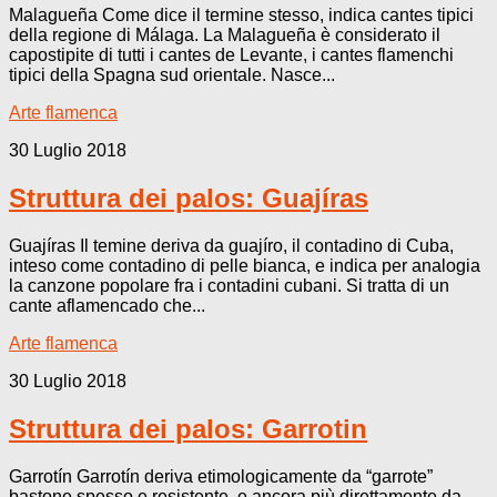
Malagueña Come dice il termine stesso, indica cantes tipici
della regione di Málaga. La Malagueña è considerato il
capostipite di tutti i cantes de Levante, i cantes flamenchi
tipici della Spagna sud orientale. Nasce...
Arte flamenca
30 Luglio 2018
Struttura dei palos: Guajíras
Guajíras Il temine deriva da guajíro, il contadino di Cuba,
inteso come contadino di pelle bianca, e indica per analogia
la canzone popolare fra i contadini cubani. Si tratta di un
cante aflamencado che...
Arte flamenca
30 Luglio 2018
Struttura dei palos: Garrotin
Garrotín Garrotín deriva etimologicamente da “garrote”
bastone spesso e resistente, e ancora più direttamente da