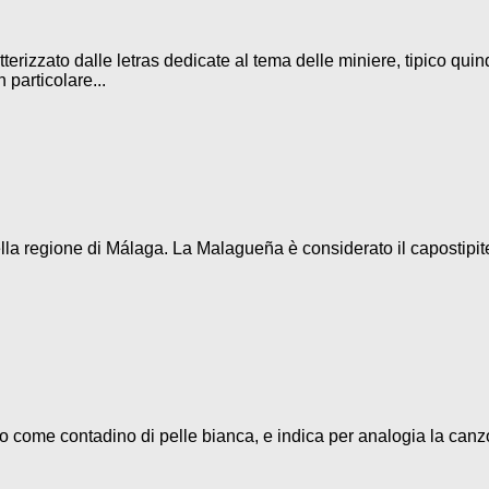
terizzato dalle letras dedicate al tema delle miniere, tipico quin
 particolare...
la regione di Málaga. La Malagueña è considerato il capostipite d
eso come contadino di pelle bianca, e indica per analogia la canz