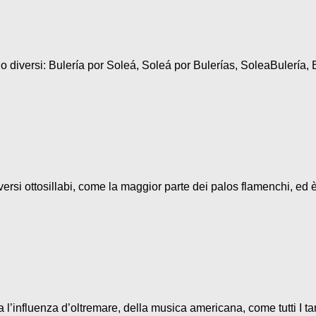
diversi: Bulería por Soleá, Soleá por Bulerías, SoleaBulería, B
ersi ottosillabi, come la maggior parte dei palos flamenchi, ed è
l’influenza d’oltremare, della musica americana, come tutti I ta