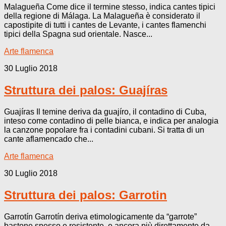
Malagueña Come dice il termine stesso, indica cantes tipici
della regione di Málaga. La Malagueña è considerato il
capostipite di tutti i cantes de Levante, i cantes flamenchi
tipici della Spagna sud orientale. Nasce...
Arte flamenca
30 Luglio 2018
Struttura dei palos: Guajíras
Guajíras Il temine deriva da guajíro, il contadino di Cuba,
inteso come contadino di pelle bianca, e indica per analogia
la canzone popolare fra i contadini cubani. Si tratta di un
cante aflamencado che...
Arte flamenca
30 Luglio 2018
Struttura dei palos: Garrotin
Garrotín Garrotín deriva etimologicamente da “garrote”
bastone spesso e resistente, e ancora più direttamente da