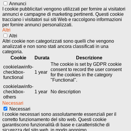
Annunci
I cookie pubblicitari vengono utilizzati per fornire ai visitatori
annunci e campagne di marketing pertinenti. Questi cookie
tracciano i visitatori sui siti Web e raccolgono informazioni
per fornire annunci personalizzati.
Altri
Altri
Altri cookie non categorizzati sono quelli che vengono
analizzati e non sono stati ancora classificati in una
categoria.
Cookie
Durata
Descrizione
The cookie is set by GDPR cookie
cookielawinfo-
consent to record the user consent
checkbox-
1 year
for the cookies in the category
functional
"Functional".
cookielawinfo-
checkbox-
1 year
No description
others
Necessari
Necessari
I cookie necessari sono assolutamente essenziali per il
corretto funzionamento del sito web. Questi cookie
garantiscono funzionalità di base e caratteristiche di
sicurezza del sito web, in modo anonimo.