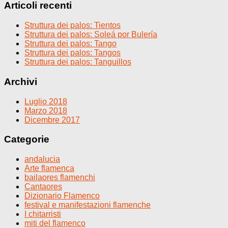
Articoli recenti
Struttura dei palos: Tientos
Struttura dei palos: Soleá por Bulería
Struttura dei palos: Tango
Struttura dei palos: Tangos
Struttura dei palos: Tanguillos
Archivi
Luglio 2018
Marzo 2018
Dicembre 2017
Categorie
andalucia
Arte flamenca
bailaores flamenchi
Cantaores
Dizionario Flamenco
festival e manifestazioni flamenche
I chitarristi
miti del flamenco