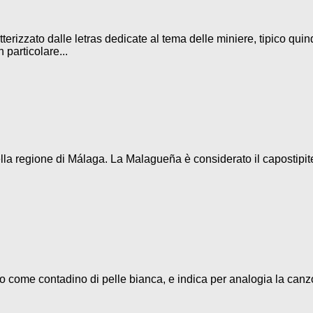
terizzato dalle letras dedicate al tema delle miniere, tipico quin
 particolare...
la regione di Málaga. La Malagueña è considerato il capostipite d
eso come contadino di pelle bianca, e indica per analogia la canz