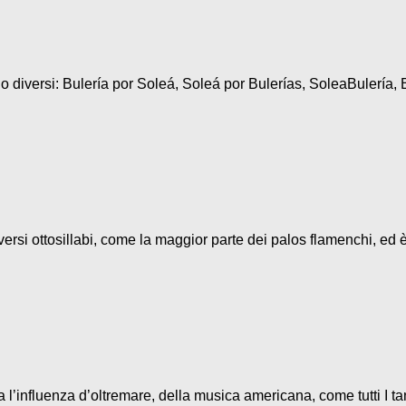
diversi: Bulería por Soleá, Soleá por Bulerías, SoleaBulería, B
ersi ottosillabi, come la maggior parte dei palos flamenchi, ed è
l’influenza d’oltremare, della musica americana, come tutti I ta