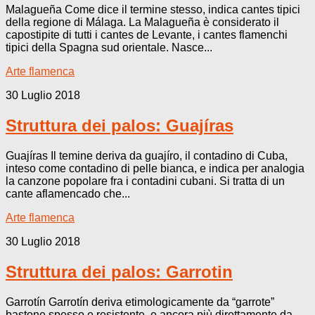
Malagueña Come dice il termine stesso, indica cantes tipici
della regione di Málaga. La Malagueña è considerato il
capostipite di tutti i cantes de Levante, i cantes flamenchi
tipici della Spagna sud orientale. Nasce...
Arte flamenca
30 Luglio 2018
Struttura dei palos: Guajíras
Guajíras Il temine deriva da guajíro, il contadino di Cuba,
inteso come contadino di pelle bianca, e indica per analogia
la canzone popolare fra i contadini cubani. Si tratta di un
cante aflamencado che...
Arte flamenca
30 Luglio 2018
Struttura dei palos: Garrotin
Garrotín Garrotín deriva etimologicamente da “garrote”
bastone spesso e resistente, e ancora più direttamente da