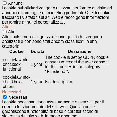
Annunci
I cookie pubblicitari vengono utilizzati per fornire ai visitatori
annunci e campagne di marketing pertinenti. Questi cookie
tracciano i visitatori sui siti Web e raccolgono informazioni
per fornire annunci personalizzati.
Altri
Altri
Altri cookie non categorizzati sono quelli che vengono
analizzati e non sono stati ancora classificati in una
categoria.
Cookie
Durata
Descrizione
The cookie is set by GDPR cookie
cookielawinfo-
consent to record the user consent
checkbox-
1 year
for the cookies in the category
functional
"Functional".
cookielawinfo-
checkbox-
1 year
No description
others
Necessari
Necessari
I cookie necessari sono assolutamente essenziali per il
corretto funzionamento del sito web. Questi cookie
garantiscono funzionalità di base e caratteristiche di
sicurezza del sito web, in modo anonimo.