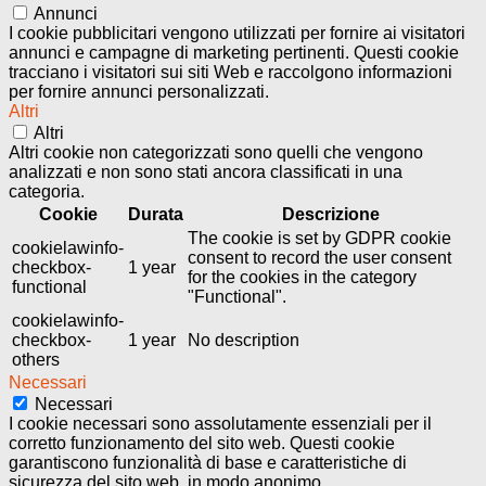
Annunci
I cookie pubblicitari vengono utilizzati per fornire ai visitatori
annunci e campagne di marketing pertinenti. Questi cookie
tracciano i visitatori sui siti Web e raccolgono informazioni
per fornire annunci personalizzati.
Altri
Altri
Altri cookie non categorizzati sono quelli che vengono
analizzati e non sono stati ancora classificati in una
categoria.
Cookie
Durata
Descrizione
The cookie is set by GDPR cookie
cookielawinfo-
consent to record the user consent
checkbox-
1 year
for the cookies in the category
functional
"Functional".
cookielawinfo-
checkbox-
1 year
No description
others
Necessari
Necessari
I cookie necessari sono assolutamente essenziali per il
corretto funzionamento del sito web. Questi cookie
garantiscono funzionalità di base e caratteristiche di
sicurezza del sito web, in modo anonimo.