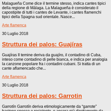
Malagueña Come dice il termine stesso, indica cantes tipici
della regione di Málaga. La Malagueña è considerato il
capostipite di tutti i cantes de Levante, i cantes flamenchi
tipici della Spagna sud orientale. Nasce...
Arte flamenca
30 Luglio 2018
Struttura dei palos: Guajíras
Guajíras Il temine deriva da guajíro, il contadino di Cuba,
inteso come contadino di pelle bianca, e indica per analogia
la canzone popolare fra i contadini cubani. Si tratta di un
cante aflamencado che...
Arte flamenca
30 Luglio 2018
Struttura dei palos: Garrotin
Garrotín Garrotín deriva etimologicamente da “garrote”
bastone spesso e resistente, e ancora più direttamente da