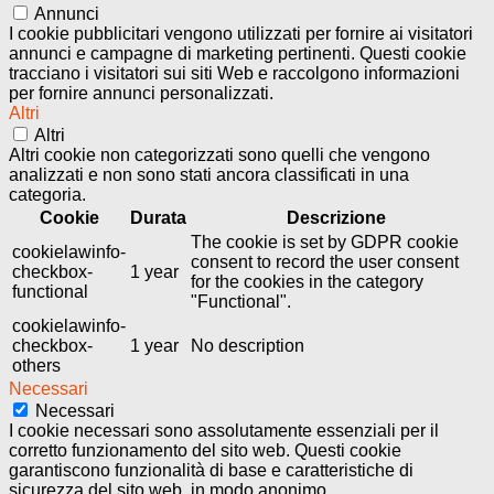
Annunci
I cookie pubblicitari vengono utilizzati per fornire ai visitatori
annunci e campagne di marketing pertinenti. Questi cookie
tracciano i visitatori sui siti Web e raccolgono informazioni
per fornire annunci personalizzati.
Altri
Altri
Altri cookie non categorizzati sono quelli che vengono
analizzati e non sono stati ancora classificati in una
categoria.
Cookie
Durata
Descrizione
The cookie is set by GDPR cookie
cookielawinfo-
consent to record the user consent
checkbox-
1 year
for the cookies in the category
functional
"Functional".
cookielawinfo-
checkbox-
1 year
No description
others
Necessari
Necessari
I cookie necessari sono assolutamente essenziali per il
corretto funzionamento del sito web. Questi cookie
garantiscono funzionalità di base e caratteristiche di
sicurezza del sito web, in modo anonimo.