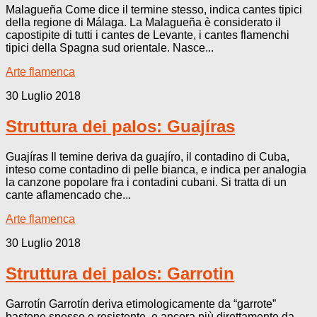
Malagueña Come dice il termine stesso, indica cantes tipici
della regione di Málaga. La Malagueña è considerato il
capostipite di tutti i cantes de Levante, i cantes flamenchi
tipici della Spagna sud orientale. Nasce...
Arte flamenca
30 Luglio 2018
Struttura dei palos: Guajíras
Guajíras Il temine deriva da guajíro, il contadino di Cuba,
inteso come contadino di pelle bianca, e indica per analogia
la canzone popolare fra i contadini cubani. Si tratta di un
cante aflamencado che...
Arte flamenca
30 Luglio 2018
Struttura dei palos: Garrotin
Garrotín Garrotín deriva etimologicamente da “garrote”
bastone spesso e resistente, e ancora più direttamente da