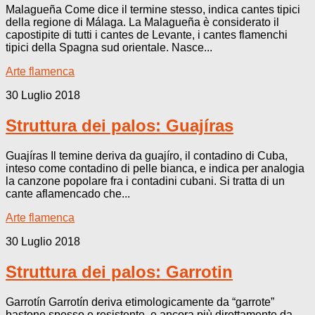
Malagueña Come dice il termine stesso, indica cantes tipici
della regione di Málaga. La Malagueña è considerato il
capostipite di tutti i cantes de Levante, i cantes flamenchi
tipici della Spagna sud orientale. Nasce...
Arte flamenca
30 Luglio 2018
Struttura dei palos: Guajíras
Guajíras Il temine deriva da guajíro, il contadino di Cuba,
inteso come contadino di pelle bianca, e indica per analogia
la canzone popolare fra i contadini cubani. Si tratta di un
cante aflamencado che...
Arte flamenca
30 Luglio 2018
Struttura dei palos: Garrotin
Garrotín Garrotín deriva etimologicamente da “garrote”
bastone spesso e resistente, e ancora più direttamente da