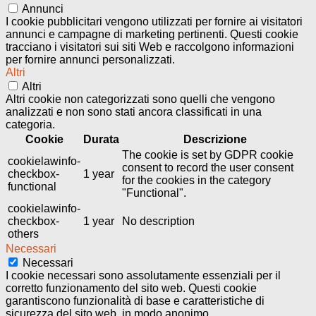
Annunci
I cookie pubblicitari vengono utilizzati per fornire ai visitatori
annunci e campagne di marketing pertinenti. Questi cookie
tracciano i visitatori sui siti Web e raccolgono informazioni
per fornire annunci personalizzati.
Altri
Altri
Altri cookie non categorizzati sono quelli che vengono
analizzati e non sono stati ancora classificati in una
categoria.
Cookie
Durata
Descrizione
The cookie is set by GDPR cookie
cookielawinfo-
consent to record the user consent
checkbox-
1 year
for the cookies in the category
functional
"Functional".
cookielawinfo-
checkbox-
1 year
No description
others
Necessari
Necessari
I cookie necessari sono assolutamente essenziali per il
corretto funzionamento del sito web. Questi cookie
garantiscono funzionalità di base e caratteristiche di
sicurezza del sito web, in modo anonimo.