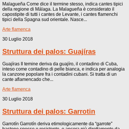
Malagueña Come dice il termine stesso, indica cantes tipici
della regione di Málaga. La Malagueña è considerato il
capostipite di tutti i cantes de Levante, i cantes flamenchi
tipici della Spagna sud orientale. Nasce...
Arte flamenca
30 Luglio 2018
Struttura dei palos: Guajíras
Guajíras Il temine deriva da guajíro, il contadino di Cuba,
inteso come contadino di pelle bianca, e indica per analogia
la canzone popolare fra i contadini cubani. Si tratta di un
cante aflamencado che...
Arte flamenca
30 Luglio 2018
Struttura dei palos: Garrotin
Garrotín Garrotín deriva etimologicamente da “garrote”
bastone spesso e resistente, e ancora più direttamente da