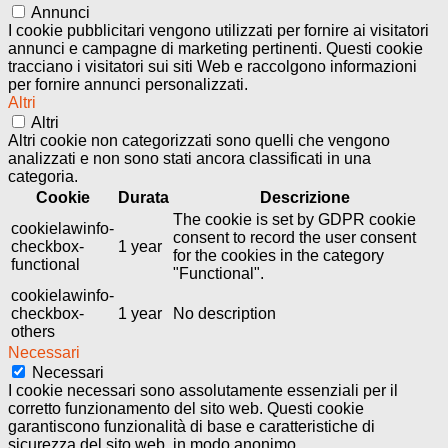
Annunci
I cookie pubblicitari vengono utilizzati per fornire ai visitatori
annunci e campagne di marketing pertinenti. Questi cookie
tracciano i visitatori sui siti Web e raccolgono informazioni
per fornire annunci personalizzati.
Altri
Altri
Altri cookie non categorizzati sono quelli che vengono
analizzati e non sono stati ancora classificati in una
categoria.
Cookie
Durata
Descrizione
The cookie is set by GDPR cookie
cookielawinfo-
consent to record the user consent
checkbox-
1 year
for the cookies in the category
functional
"Functional".
cookielawinfo-
checkbox-
1 year
No description
others
Necessari
Necessari
I cookie necessari sono assolutamente essenziali per il
corretto funzionamento del sito web. Questi cookie
garantiscono funzionalità di base e caratteristiche di
sicurezza del sito web, in modo anonimo.