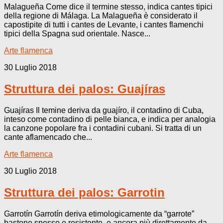
Malagueña Come dice il termine stesso, indica cantes tipici
della regione di Málaga. La Malagueña è considerato il
capostipite di tutti i cantes de Levante, i cantes flamenchi
tipici della Spagna sud orientale. Nasce...
Arte flamenca
30 Luglio 2018
Struttura dei palos: Guajíras
Guajíras Il temine deriva da guajíro, il contadino di Cuba,
inteso come contadino di pelle bianca, e indica per analogia
la canzone popolare fra i contadini cubani. Si tratta di un
cante aflamencado che...
Arte flamenca
30 Luglio 2018
Struttura dei palos: Garrotin
Garrotín Garrotín deriva etimologicamente da “garrote”
bastone spesso e resistente, e ancora più direttamente da