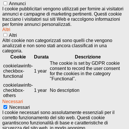
Annunci
I cookie pubblicitari vengono utilizzati per fornire ai visitatori
annunci e campagne di marketing pertinenti. Questi cookie
tracciano i visitatori sui siti Web e raccolgono informazioni
per fornire annunci personalizzati.
Altri
Altri
Altri cookie non categorizzati sono quelli che vengono
analizzati e non sono stati ancora classificati in una
categoria.
Cookie
Durata
Descrizione
The cookie is set by GDPR cookie
cookielawinfo-
consent to record the user consent
checkbox-
1 year
for the cookies in the category
functional
"Functional".
cookielawinfo-
checkbox-
1 year
No description
others
Necessari
Necessari
I cookie necessari sono assolutamente essenziali per il
corretto funzionamento del sito web. Questi cookie
garantiscono funzionalità di base e caratteristiche di
sicurezza del sito web, in modo anonimo.