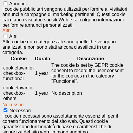
Annunci
I cookie pubblicitari vengono utilizzati per fornire ai visitatori
annunci e campagne di marketing pertinenti. Questi cookie
tracciano i visitatori sui siti Web e raccolgono informazioni
per fornire annunci personalizzati.
Altri
Altri
Altri cookie non categorizzati sono quelli che vengono
analizzati e non sono stati ancora classificati in una
categoria.
Cookie
Durata
Descrizione
The cookie is set by GDPR cookie
cookielawinfo-
consent to record the user consent
checkbox-
1 year
for the cookies in the category
functional
"Functional".
cookielawinfo-
checkbox-
1 year
No description
others
Necessari
Necessari
I cookie necessari sono assolutamente essenziali per il
corretto funzionamento del sito web. Questi cookie
garantiscono funzionalità di base e caratteristiche di
sicurezza del sito web, in modo anonimo.