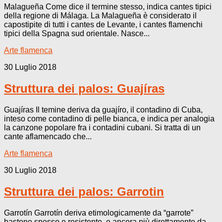
Malagueña Come dice il termine stesso, indica cantes tipici
della regione di Málaga. La Malagueña è considerato il
capostipite di tutti i cantes de Levante, i cantes flamenchi
tipici della Spagna sud orientale. Nasce...
Arte flamenca
30 Luglio 2018
Struttura dei palos: Guajíras
Guajíras Il temine deriva da guajíro, il contadino di Cuba,
inteso come contadino di pelle bianca, e indica per analogia
la canzone popolare fra i contadini cubani. Si tratta di un
cante aflamencado che...
Arte flamenca
30 Luglio 2018
Struttura dei palos: Garrotin
Garrotín Garrotín deriva etimologicamente da “garrote”
bastone spesso e resistente, e ancora più direttamente da