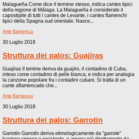
Malagueña Come dice il termine stesso, indica cantes tipici
della regione di Málaga. La Malagueña è considerato il
capostipite di tutti i cantes de Levante, i cantes flamenchi
tipici della Spagna sud orientale. Nasce...
Arte flamenca
30 Luglio 2018
Struttura dei palos: Guajíras
Guajíras Il temine deriva da guajíro, il contadino di Cuba,
inteso come contadino di pelle bianca, e indica per analogia
la canzone popolare fra i contadini cubani. Si tratta di un
cante aflamencado che...
Arte flamenca
30 Luglio 2018
Struttura dei palos: Garrotin
Garrotín Garrotín deriva etimologicamente da “garrote”
bastone spesso e resistente, e ancora più direttamente da