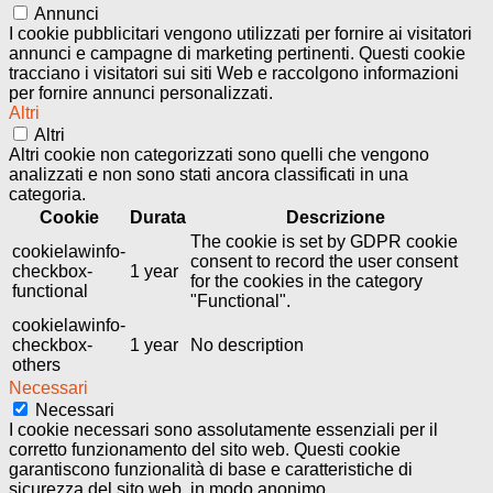
Annunci
I cookie pubblicitari vengono utilizzati per fornire ai visitatori
annunci e campagne di marketing pertinenti. Questi cookie
tracciano i visitatori sui siti Web e raccolgono informazioni
per fornire annunci personalizzati.
Altri
Altri
Altri cookie non categorizzati sono quelli che vengono
analizzati e non sono stati ancora classificati in una
categoria.
Cookie
Durata
Descrizione
The cookie is set by GDPR cookie
cookielawinfo-
consent to record the user consent
checkbox-
1 year
for the cookies in the category
functional
"Functional".
cookielawinfo-
checkbox-
1 year
No description
others
Necessari
Necessari
I cookie necessari sono assolutamente essenziali per il
corretto funzionamento del sito web. Questi cookie
garantiscono funzionalità di base e caratteristiche di
sicurezza del sito web, in modo anonimo.