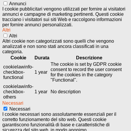
Annunci
I cookie pubblicitari vengono utilizzati per fornire ai visitatori
annunci e campagne di marketing pertinenti. Questi cookie
tracciano i visitatori sui siti Web e raccolgono informazioni
per fornire annunci personalizzati.
Altri
Altri
Altri cookie non categorizzati sono quelli che vengono
analizzati e non sono stati ancora classificati in una
categoria.
Cookie
Durata
Descrizione
The cookie is set by GDPR cookie
cookielawinfo-
consent to record the user consent
checkbox-
1 year
for the cookies in the category
functional
"Functional".
cookielawinfo-
checkbox-
1 year
No description
others
Necessari
Necessari
I cookie necessari sono assolutamente essenziali per il
corretto funzionamento del sito web. Questi cookie
garantiscono funzionalità di base e caratteristiche di
sicurezza del sito web, in modo anonimo.