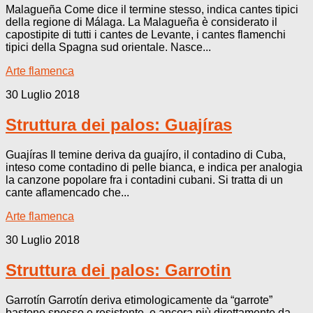
Malagueña Come dice il termine stesso, indica cantes tipici
della regione di Málaga. La Malagueña è considerato il
capostipite di tutti i cantes de Levante, i cantes flamenchi
tipici della Spagna sud orientale. Nasce...
Arte flamenca
30 Luglio 2018
Struttura dei palos: Guajíras
Guajíras Il temine deriva da guajíro, il contadino di Cuba,
inteso come contadino di pelle bianca, e indica per analogia
la canzone popolare fra i contadini cubani. Si tratta di un
cante aflamencado che...
Arte flamenca
30 Luglio 2018
Struttura dei palos: Garrotin
Garrotín Garrotín deriva etimologicamente da “garrote”
bastone spesso e resistente, e ancora più direttamente da