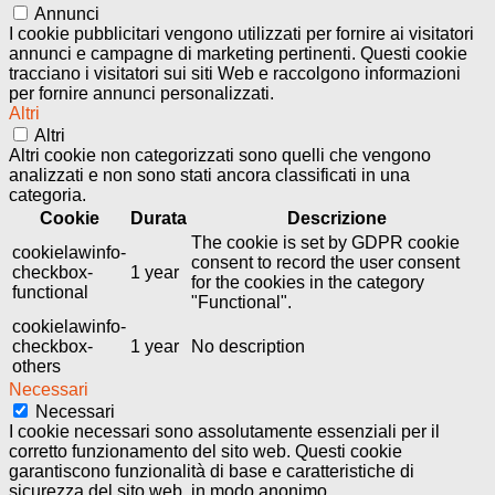
Annunci
I cookie pubblicitari vengono utilizzati per fornire ai visitatori
annunci e campagne di marketing pertinenti. Questi cookie
tracciano i visitatori sui siti Web e raccolgono informazioni
per fornire annunci personalizzati.
Altri
Altri
Altri cookie non categorizzati sono quelli che vengono
analizzati e non sono stati ancora classificati in una
categoria.
Cookie
Durata
Descrizione
The cookie is set by GDPR cookie
cookielawinfo-
consent to record the user consent
checkbox-
1 year
for the cookies in the category
functional
"Functional".
cookielawinfo-
checkbox-
1 year
No description
others
Necessari
Necessari
I cookie necessari sono assolutamente essenziali per il
corretto funzionamento del sito web. Questi cookie
garantiscono funzionalità di base e caratteristiche di
sicurezza del sito web, in modo anonimo.