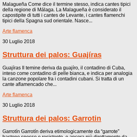
Malagueña Come dice il termine stesso, indica cantes tipici
della regione di Málaga. La Malagueña è considerato il
capostipite di tutti i cantes de Levante, i cantes flamenchi
tipici della Spagna sud orientale. Nasce...
Arte flamenca
30 Luglio 2018
Struttura dei palos: Guajíras
Guajíras Il temine deriva da guajíro, il contadino di Cuba,
inteso come contadino di pelle bianca, e indica per analogia
la canzone popolare fra i contadini cubani. Si tratta di un
cante aflamencado che...
Arte flamenca
30 Luglio 2018
Struttura dei palos: Garrotin
Garrotín Garrotín deriva etimologicamente da “garrote”
bastone spesso e resistente, e ancora più direttamente da