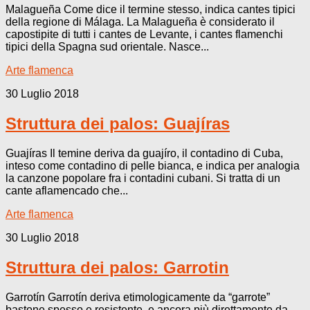
Malagueña Come dice il termine stesso, indica cantes tipici
della regione di Málaga. La Malagueña è considerato il
capostipite di tutti i cantes de Levante, i cantes flamenchi
tipici della Spagna sud orientale. Nasce...
Arte flamenca
30 Luglio 2018
Struttura dei palos: Guajíras
Guajíras Il temine deriva da guajíro, il contadino di Cuba,
inteso come contadino di pelle bianca, e indica per analogia
la canzone popolare fra i contadini cubani. Si tratta di un
cante aflamencado che...
Arte flamenca
30 Luglio 2018
Struttura dei palos: Garrotin
Garrotín Garrotín deriva etimologicamente da “garrote”
bastone spesso e resistente, e ancora più direttamente da