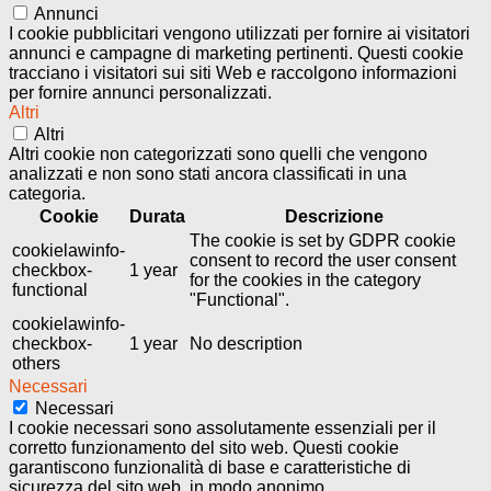
Annunci
I cookie pubblicitari vengono utilizzati per fornire ai visitatori
annunci e campagne di marketing pertinenti. Questi cookie
tracciano i visitatori sui siti Web e raccolgono informazioni
per fornire annunci personalizzati.
Altri
Altri
Altri cookie non categorizzati sono quelli che vengono
analizzati e non sono stati ancora classificati in una
categoria.
Cookie
Durata
Descrizione
The cookie is set by GDPR cookie
cookielawinfo-
consent to record the user consent
checkbox-
1 year
for the cookies in the category
functional
"Functional".
cookielawinfo-
checkbox-
1 year
No description
others
Necessari
Necessari
I cookie necessari sono assolutamente essenziali per il
corretto funzionamento del sito web. Questi cookie
garantiscono funzionalità di base e caratteristiche di
sicurezza del sito web, in modo anonimo.