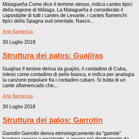
Malagueña Come dice il termine stesso, indica cantes tipici
della regione di Málaga. La Malagueña è considerato il
capostipite di tutti i cantes de Levante, i cantes flamenchi
tipici della Spagna sud orientale. Nasce...
Arte flamenca
30 Luglio 2018
Struttura dei palos: Guajíras
Guajíras Il temine deriva da guajíro, il contadino di Cuba,
inteso come contadino di pelle bianca, e indica per analogia
la canzone popolare fra i contadini cubani. Si tratta di un
cante aflamencado che...
Arte flamenca
30 Luglio 2018
Struttura dei palos: Garrotin
Garrotín Garrotín deriva etimologicamente da “garrote”
bastone spesso e resistente, e ancora più direttamente da