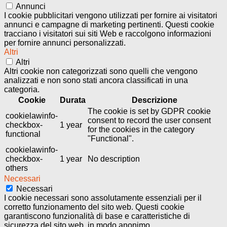
Annunci
I cookie pubblicitari vengono utilizzati per fornire ai visitatori
annunci e campagne di marketing pertinenti. Questi cookie
tracciano i visitatori sui siti Web e raccolgono informazioni
per fornire annunci personalizzati.
Altri
Altri
Altri cookie non categorizzati sono quelli che vengono
analizzati e non sono stati ancora classificati in una
categoria.
Cookie
Durata
Descrizione
The cookie is set by GDPR cookie
cookielawinfo-
consent to record the user consent
checkbox-
1 year
for the cookies in the category
functional
"Functional".
cookielawinfo-
checkbox-
1 year
No description
others
Necessari
Necessari
I cookie necessari sono assolutamente essenziali per il
corretto funzionamento del sito web. Questi cookie
garantiscono funzionalità di base e caratteristiche di
sicurezza del sito web, in modo anonimo.