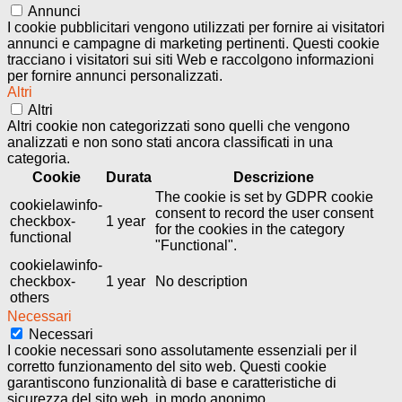
Annunci
I cookie pubblicitari vengono utilizzati per fornire ai visitatori
annunci e campagne di marketing pertinenti. Questi cookie
tracciano i visitatori sui siti Web e raccolgono informazioni
per fornire annunci personalizzati.
Altri
Altri
Altri cookie non categorizzati sono quelli che vengono
analizzati e non sono stati ancora classificati in una
categoria.
Cookie
Durata
Descrizione
The cookie is set by GDPR cookie
cookielawinfo-
consent to record the user consent
checkbox-
1 year
for the cookies in the category
functional
"Functional".
cookielawinfo-
checkbox-
1 year
No description
others
Necessari
Necessari
I cookie necessari sono assolutamente essenziali per il
corretto funzionamento del sito web. Questi cookie
garantiscono funzionalità di base e caratteristiche di
sicurezza del sito web, in modo anonimo.