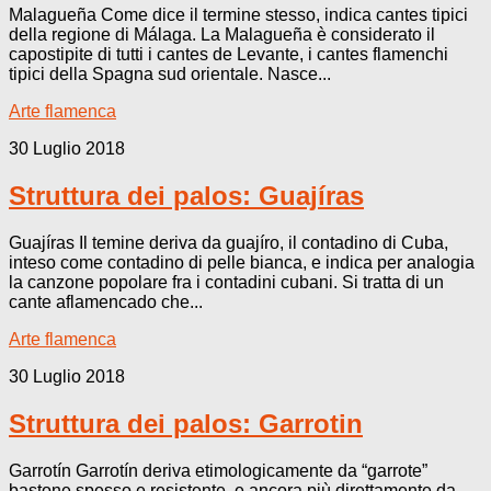
Malagueña Come dice il termine stesso, indica cantes tipici
della regione di Málaga. La Malagueña è considerato il
capostipite di tutti i cantes de Levante, i cantes flamenchi
tipici della Spagna sud orientale. Nasce...
Arte flamenca
30 Luglio 2018
Struttura dei palos: Guajíras
Guajíras Il temine deriva da guajíro, il contadino di Cuba,
inteso come contadino di pelle bianca, e indica per analogia
la canzone popolare fra i contadini cubani. Si tratta di un
cante aflamencado che...
Arte flamenca
30 Luglio 2018
Struttura dei palos: Garrotin
Garrotín Garrotín deriva etimologicamente da “garrote”
bastone spesso e resistente, e ancora più direttamente da