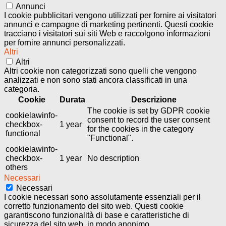
Annunci
I cookie pubblicitari vengono utilizzati per fornire ai visitatori
annunci e campagne di marketing pertinenti. Questi cookie
tracciano i visitatori sui siti Web e raccolgono informazioni
per fornire annunci personalizzati.
Altri
Altri
Altri cookie non categorizzati sono quelli che vengono
analizzati e non sono stati ancora classificati in una
categoria.
Cookie
Durata
Descrizione
The cookie is set by GDPR cookie
cookielawinfo-
consent to record the user consent
checkbox-
1 year
for the cookies in the category
functional
"Functional".
cookielawinfo-
checkbox-
1 year
No description
others
Necessari
Necessari
I cookie necessari sono assolutamente essenziali per il
corretto funzionamento del sito web. Questi cookie
garantiscono funzionalità di base e caratteristiche di
sicurezza del sito web, in modo anonimo.