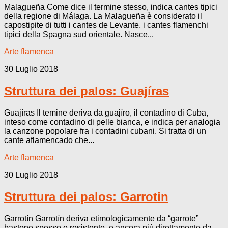
Malagueña Come dice il termine stesso, indica cantes tipici
della regione di Málaga. La Malagueña è considerato il
capostipite di tutti i cantes de Levante, i cantes flamenchi
tipici della Spagna sud orientale. Nasce...
Arte flamenca
30 Luglio 2018
Struttura dei palos: Guajíras
Guajíras Il temine deriva da guajíro, il contadino di Cuba,
inteso come contadino di pelle bianca, e indica per analogia
la canzone popolare fra i contadini cubani. Si tratta di un
cante aflamencado che...
Arte flamenca
30 Luglio 2018
Struttura dei palos: Garrotin
Garrotín Garrotín deriva etimologicamente da “garrote”
bastone spesso e resistente, e ancora più direttamente da