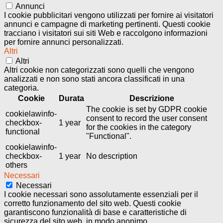
Annunci
I cookie pubblicitari vengono utilizzati per fornire ai visitatori
annunci e campagne di marketing pertinenti. Questi cookie
tracciano i visitatori sui siti Web e raccolgono informazioni
per fornire annunci personalizzati.
Altri
Altri
Altri cookie non categorizzati sono quelli che vengono
analizzati e non sono stati ancora classificati in una
categoria.
Cookie
Durata
Descrizione
The cookie is set by GDPR cookie
cookielawinfo-
consent to record the user consent
checkbox-
1 year
for the cookies in the category
functional
"Functional".
cookielawinfo-
checkbox-
1 year
No description
others
Necessari
Necessari
I cookie necessari sono assolutamente essenziali per il
corretto funzionamento del sito web. Questi cookie
garantiscono funzionalità di base e caratteristiche di
sicurezza del sito web, in modo anonimo.