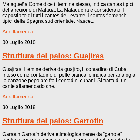
Malagueña Come dice il termine stesso, indica cantes tipici
della regione di Málaga. La Malagueña è considerato il
capostipite di tutti i cantes de Levante, i cantes flamenchi
tipici della Spagna sud orientale. Nasce...
Arte flamenca
30 Luglio 2018
Struttura dei palos: Guajíras
Guajíras Il temine deriva da guajíro, il contadino di Cuba,
inteso come contadino di pelle bianca, e indica per analogia
la canzone popolare fra i contadini cubani. Si tratta di un
cante aflamencado che...
Arte flamenca
30 Luglio 2018
Struttura dei palos: Garrotin
Garrotín Garrotín deriva etimologicamente da “garrote”
bastone spesso e resistente, e ancora più direttamente da