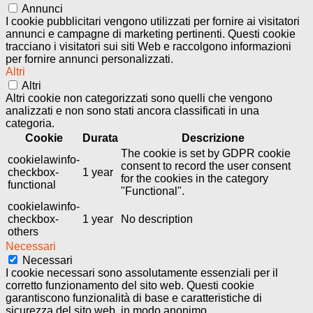
Annunci
I cookie pubblicitari vengono utilizzati per fornire ai visitatori
annunci e campagne di marketing pertinenti. Questi cookie
tracciano i visitatori sui siti Web e raccolgono informazioni
per fornire annunci personalizzati.
Altri
Altri
Altri cookie non categorizzati sono quelli che vengono
analizzati e non sono stati ancora classificati in una
categoria.
Cookie
Durata
Descrizione
The cookie is set by GDPR cookie
cookielawinfo-
consent to record the user consent
checkbox-
1 year
for the cookies in the category
functional
"Functional".
cookielawinfo-
checkbox-
1 year
No description
others
Necessari
Necessari
I cookie necessari sono assolutamente essenziali per il
corretto funzionamento del sito web. Questi cookie
garantiscono funzionalità di base e caratteristiche di
sicurezza del sito web, in modo anonimo.