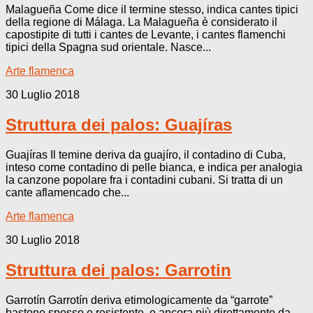
Malagueña Come dice il termine stesso, indica cantes tipici
della regione di Málaga. La Malagueña è considerato il
capostipite di tutti i cantes de Levante, i cantes flamenchi
tipici della Spagna sud orientale. Nasce...
Arte flamenca
30 Luglio 2018
Struttura dei palos: Guajíras
Guajíras Il temine deriva da guajíro, il contadino di Cuba,
inteso come contadino di pelle bianca, e indica per analogia
la canzone popolare fra i contadini cubani. Si tratta di un
cante aflamencado che...
Arte flamenca
30 Luglio 2018
Struttura dei palos: Garrotin
Garrotín Garrotín deriva etimologicamente da “garrote”
bastone spesso e resistente, e ancora più direttamente da