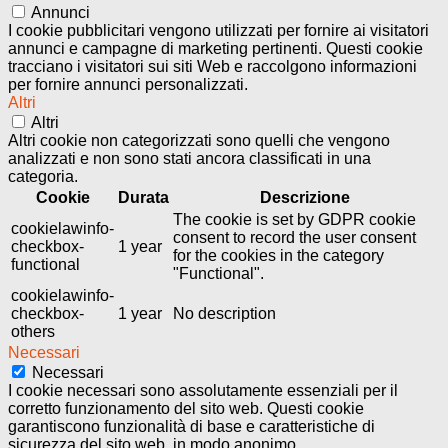
Annunci
I cookie pubblicitari vengono utilizzati per fornire ai visitatori
annunci e campagne di marketing pertinenti. Questi cookie
tracciano i visitatori sui siti Web e raccolgono informazioni
per fornire annunci personalizzati.
Altri
Altri
Altri cookie non categorizzati sono quelli che vengono
analizzati e non sono stati ancora classificati in una
categoria.
Cookie
Durata
Descrizione
The cookie is set by GDPR cookie
cookielawinfo-
consent to record the user consent
checkbox-
1 year
for the cookies in the category
functional
"Functional".
cookielawinfo-
checkbox-
1 year
No description
others
Necessari
Necessari
I cookie necessari sono assolutamente essenziali per il
corretto funzionamento del sito web. Questi cookie
garantiscono funzionalità di base e caratteristiche di
sicurezza del sito web, in modo anonimo.