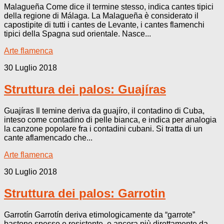
Malagueña Come dice il termine stesso, indica cantes tipici
della regione di Málaga. La Malagueña è considerato il
capostipite di tutti i cantes de Levante, i cantes flamenchi
tipici della Spagna sud orientale. Nasce...
Arte flamenca
30 Luglio 2018
Struttura dei palos: Guajíras
Guajíras Il temine deriva da guajíro, il contadino di Cuba,
inteso come contadino di pelle bianca, e indica per analogia
la canzone popolare fra i contadini cubani. Si tratta di un
cante aflamencado che...
Arte flamenca
30 Luglio 2018
Struttura dei palos: Garrotin
Garrotín Garrotín deriva etimologicamente da “garrote”
bastone spesso e resistente, e ancora più direttamente da