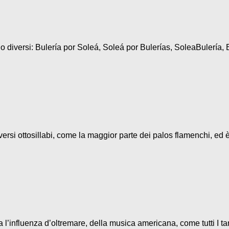
diversi: Bulería por Soleá, Soleá por Bulerías, SoleaBulería, B
ersi ottosillabi, come la maggior parte dei palos flamenchi, ed è
l’influenza d’oltremare, della musica americana, come tutti I ta