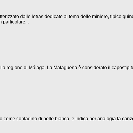
terizzato dalle letras dedicate al tema delle miniere, tipico quin
 particolare...
la regione di Málaga. La Malagueña è considerato il capostipite d
eso come contadino di pelle bianca, e indica per analogia la canz