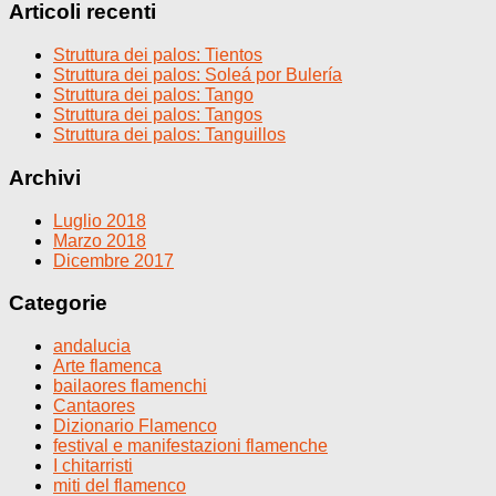
Articoli recenti
Struttura dei palos: Tientos
Struttura dei palos: Soleá por Bulería
Struttura dei palos: Tango
Struttura dei palos: Tangos
Struttura dei palos: Tanguillos
Archivi
Luglio 2018
Marzo 2018
Dicembre 2017
Categorie
andalucia
Arte flamenca
bailaores flamenchi
Cantaores
Dizionario Flamenco
festival e manifestazioni flamenche
I chitarristi
miti del flamenco