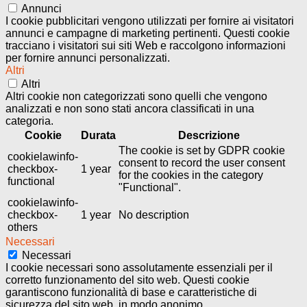
Annunci
I cookie pubblicitari vengono utilizzati per fornire ai visitatori
annunci e campagne di marketing pertinenti. Questi cookie
tracciano i visitatori sui siti Web e raccolgono informazioni
per fornire annunci personalizzati.
Altri
Altri
Altri cookie non categorizzati sono quelli che vengono
analizzati e non sono stati ancora classificati in una
categoria.
Cookie
Durata
Descrizione
The cookie is set by GDPR cookie
cookielawinfo-
consent to record the user consent
checkbox-
1 year
for the cookies in the category
functional
"Functional".
cookielawinfo-
checkbox-
1 year
No description
others
Necessari
Necessari
I cookie necessari sono assolutamente essenziali per il
corretto funzionamento del sito web. Questi cookie
garantiscono funzionalità di base e caratteristiche di
sicurezza del sito web, in modo anonimo.