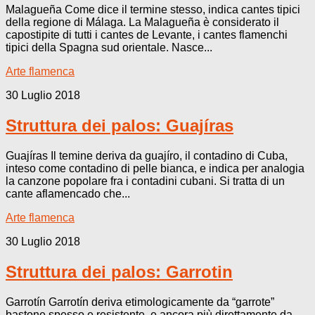
Malagueña Come dice il termine stesso, indica cantes tipici
della regione di Málaga. La Malagueña è considerato il
capostipite di tutti i cantes de Levante, i cantes flamenchi
tipici della Spagna sud orientale. Nasce...
Arte flamenca
30 Luglio 2018
Struttura dei palos: Guajíras
Guajíras Il temine deriva da guajíro, il contadino di Cuba,
inteso come contadino di pelle bianca, e indica per analogia
la canzone popolare fra i contadini cubani. Si tratta di un
cante aflamencado che...
Arte flamenca
30 Luglio 2018
Struttura dei palos: Garrotin
Garrotín Garrotín deriva etimologicamente da “garrote”
bastone spesso e resistente, e ancora più direttamente da