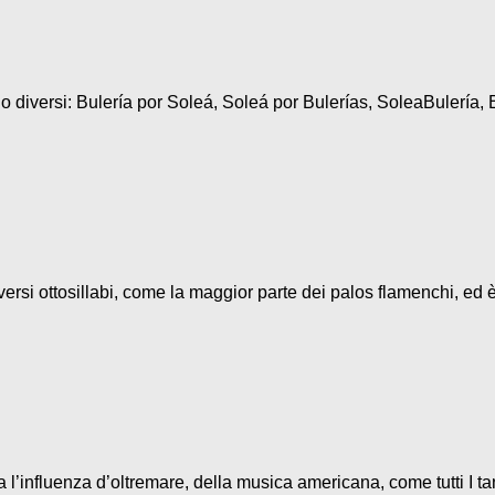
diversi: Bulería por Soleá, Soleá por Bulerías, SoleaBulería, B
ersi ottosillabi, come la maggior parte dei palos flamenchi, ed è
l’influenza d’oltremare, della musica americana, come tutti I ta