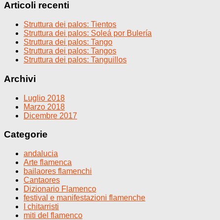
Articoli recenti
Struttura dei palos: Tientos
Struttura dei palos: Soleá por Bulería
Struttura dei palos: Tango
Struttura dei palos: Tangos
Struttura dei palos: Tanguillos
Archivi
Luglio 2018
Marzo 2018
Dicembre 2017
Categorie
andalucia
Arte flamenca
bailaores flamenchi
Cantaores
Dizionario Flamenco
festival e manifestazioni flamenche
I chitarristi
miti del flamenco