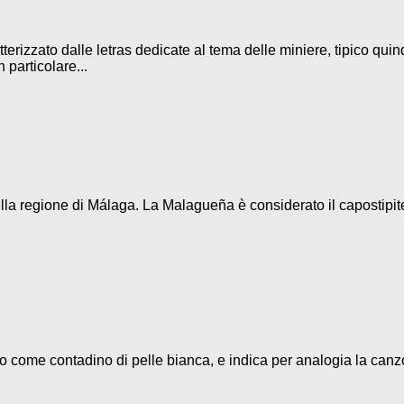
terizzato dalle letras dedicate al tema delle miniere, tipico quin
 particolare...
la regione di Málaga. La Malagueña è considerato il capostipite d
eso come contadino di pelle bianca, e indica per analogia la canz