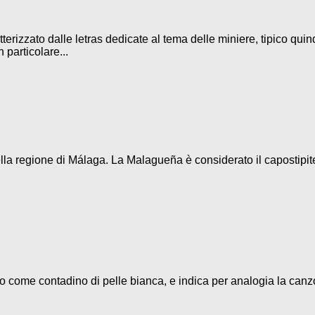
terizzato dalle letras dedicate al tema delle miniere, tipico quin
 particolare...
la regione di Málaga. La Malagueña è considerato il capostipite d
eso come contadino di pelle bianca, e indica per analogia la canz