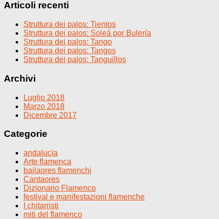
Articoli recenti
Struttura dei palos: Tientos
Struttura dei palos: Soleá por Bulería
Struttura dei palos: Tango
Struttura dei palos: Tangos
Struttura dei palos: Tanguillos
Archivi
Luglio 2018
Marzo 2018
Dicembre 2017
Categorie
andalucia
Arte flamenca
bailaores flamenchi
Cantaores
Dizionario Flamenco
festival e manifestazioni flamenche
I chitarristi
miti del flamenco