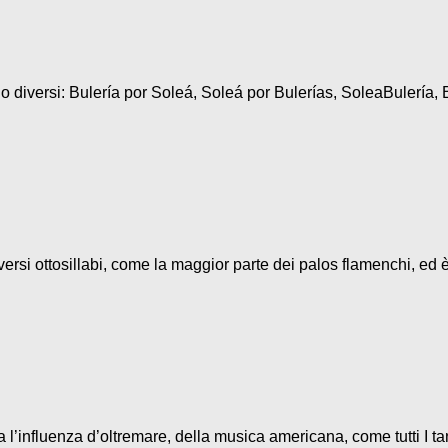
diversi: Bulería por Soleá, Soleá por Bulerías, SoleaBulería, B
ersi ottosillabi, come la maggior parte dei palos flamenchi, ed è
l’influenza d’oltremare, della musica americana, come tutti I ta