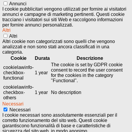
Annunci
I cookie pubblicitari vengono utilizzati per fornire ai visitatori
annunci e campagne di marketing pertinenti. Questi cookie
tracciano i visitatori sui siti Web e raccolgono informazioni
per fornire annunci personalizzati.
Altri
Altri
Altri cookie non categorizzati sono quelli che vengono
analizzati e non sono stati ancora classificati in una
categoria.
Cookie
Durata
Descrizione
The cookie is set by GDPR cookie
cookielawinfo-
consent to record the user consent
checkbox-
1 year
for the cookies in the category
functional
"Functional".
cookielawinfo-
checkbox-
1 year
No description
others
Necessari
Necessari
I cookie necessari sono assolutamente essenziali per il
corretto funzionamento del sito web. Questi cookie
garantiscono funzionalità di base e caratteristiche di
sicurezza del sito web, in modo anonimo.