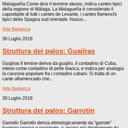
Malagueña Come dice il termine stesso, indica cantes tipici
della regione di Málaga. La Malagueña è considerato il
capostipite di tutti i cantes de Levante, i cantes flamenchi
tipici della Spagna sud orientale. Nasce...
Arte flamenca
30 Luglio 2018
Struttura dei palos: Guajíras
Guajíras Il temine deriva da guajíro, il contadino di Cuba,
inteso come contadino di pelle bianca, e indica per analogia
la canzone popolare fra i contadini cubani. Si tratta di un
cante aflamencado che...
Arte flamenca
30 Luglio 2018
Struttura dei palos: Garrotin
Garrotín Garrotín deriva etimologicamente da “garrote”
bastone spesso e resistente, e ancora più direttamente da