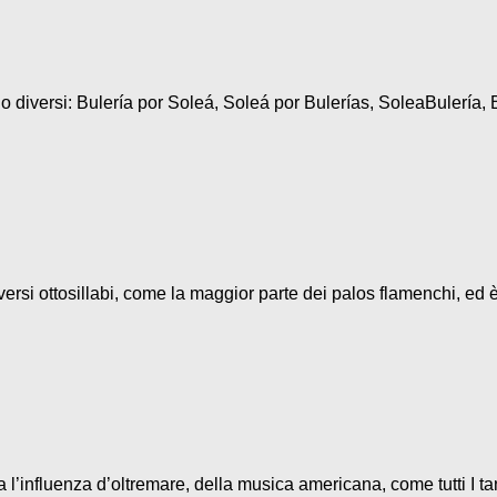
diversi: Bulería por Soleá, Soleá por Bulerías, SoleaBulería, B
ersi ottosillabi, come la maggior parte dei palos flamenchi, ed è
l’influenza d’oltremare, della musica americana, come tutti I ta