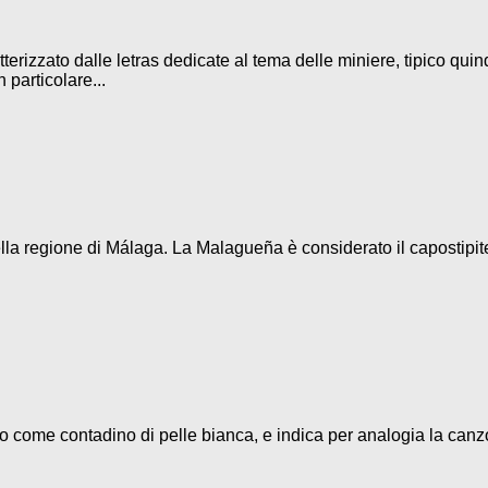
terizzato dalle letras dedicate al tema delle miniere, tipico quin
 particolare...
la regione di Málaga. La Malagueña è considerato il capostipite d
eso come contadino di pelle bianca, e indica per analogia la canz