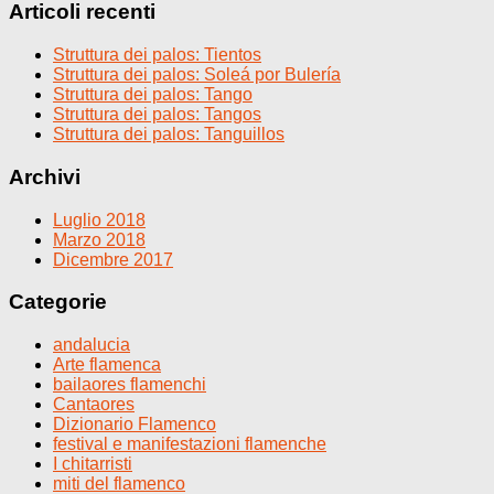
Articoli recenti
Struttura dei palos: Tientos
Struttura dei palos: Soleá por Bulería
Struttura dei palos: Tango
Struttura dei palos: Tangos
Struttura dei palos: Tanguillos
Archivi
Luglio 2018
Marzo 2018
Dicembre 2017
Categorie
andalucia
Arte flamenca
bailaores flamenchi
Cantaores
Dizionario Flamenco
festival e manifestazioni flamenche
I chitarristi
miti del flamenco