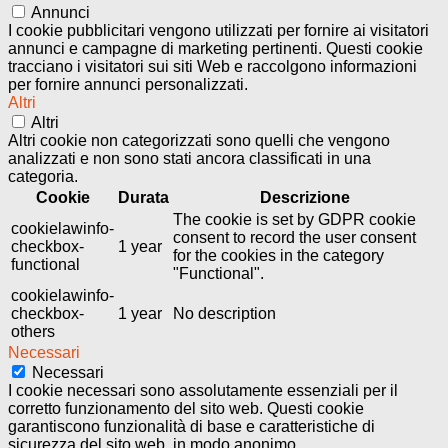
Annunci
I cookie pubblicitari vengono utilizzati per fornire ai visitatori
annunci e campagne di marketing pertinenti. Questi cookie
tracciano i visitatori sui siti Web e raccolgono informazioni
per fornire annunci personalizzati.
Altri
Altri
Altri cookie non categorizzati sono quelli che vengono
analizzati e non sono stati ancora classificati in una
categoria.
Cookie
Durata
Descrizione
The cookie is set by GDPR cookie
cookielawinfo-
consent to record the user consent
checkbox-
1 year
for the cookies in the category
functional
"Functional".
cookielawinfo-
checkbox-
1 year
No description
others
Necessari
Necessari
I cookie necessari sono assolutamente essenziali per il
corretto funzionamento del sito web. Questi cookie
garantiscono funzionalità di base e caratteristiche di
sicurezza del sito web, in modo anonimo.