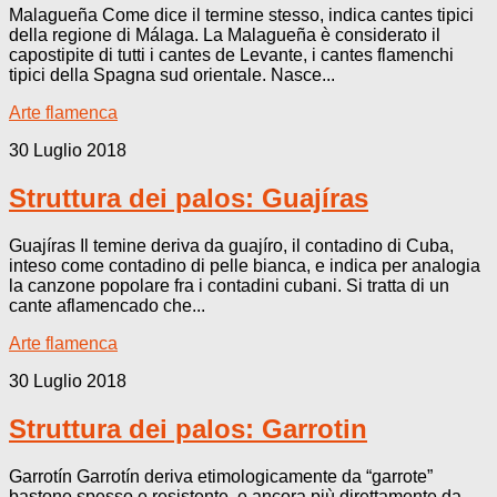
Malagueña Come dice il termine stesso, indica cantes tipici
della regione di Málaga. La Malagueña è considerato il
capostipite di tutti i cantes de Levante, i cantes flamenchi
tipici della Spagna sud orientale. Nasce...
Arte flamenca
30 Luglio 2018
Struttura dei palos: Guajíras
Guajíras Il temine deriva da guajíro, il contadino di Cuba,
inteso come contadino di pelle bianca, e indica per analogia
la canzone popolare fra i contadini cubani. Si tratta di un
cante aflamencado che...
Arte flamenca
30 Luglio 2018
Struttura dei palos: Garrotin
Garrotín Garrotín deriva etimologicamente da “garrote”
bastone spesso e resistente, e ancora più direttamente da