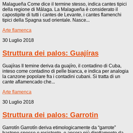
Malagueña Come dice il termine stesso, indica cantes tipici
della regione di Málaga. La Malagueña è considerato il
capostipite di tutti i cantes de Levante, i cantes flamenchi
tipici della Spagna sud orientale. Nasce...
Arte flamenca
30 Luglio 2018
Struttura dei palos: Guajíras
Guajíras Il temine deriva da guajíro, il contadino di Cuba,
inteso come contadino di pelle bianca, e indica per analogia
la canzone popolare fra i contadini cubani. Si tratta di un
cante aflamencado che...
Arte flamenca
30 Luglio 2018
Struttura dei palos: Garrotin
Garrotín Garrotín deriva etimologicamente da “garrote”
bastone spesso e resistente, e ancora più direttamente da