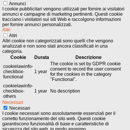
Annunci
I cookie pubblicitari vengono utilizzati per fornire ai visitatori
annunci e campagne di marketing pertinenti. Questi cookie
tracciano i visitatori sui siti Web e raccolgono informazioni
per fornire annunci personalizzati.
Altri
Altri
Altri cookie non categorizzati sono quelli che vengono
analizzati e non sono stati ancora classificati in una
categoria.
Cookie
Durata
Descrizione
The cookie is set by GDPR cookie
cookielawinfo-
consent to record the user consent
checkbox-
1 year
for the cookies in the category
functional
"Functional".
cookielawinfo-
checkbox-
1 year
No description
others
Necessari
Necessari
I cookie necessari sono assolutamente essenziali per il
corretto funzionamento del sito web. Questi cookie
garantiscono funzionalità di base e caratteristiche di
sicurezza del sito web, in modo anonimo.