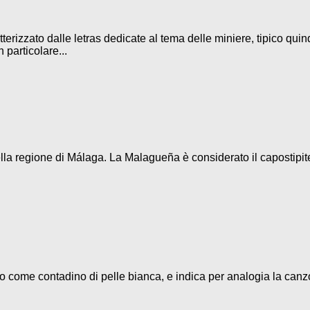
terizzato dalle letras dedicate al tema delle miniere, tipico quin
 particolare...
la regione di Málaga. La Malagueña è considerato il capostipite d
eso come contadino di pelle bianca, e indica per analogia la canz