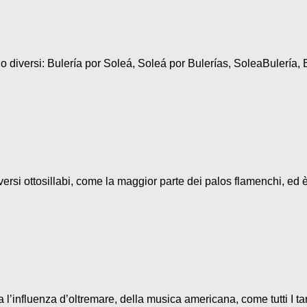
diversi: Bulería por Soleá, Soleá por Bulerías, SoleaBulería, B
ersi ottosillabi, come la maggior parte dei palos flamenchi, ed è
l’influenza d’oltremare, della musica americana, come tutti I ta