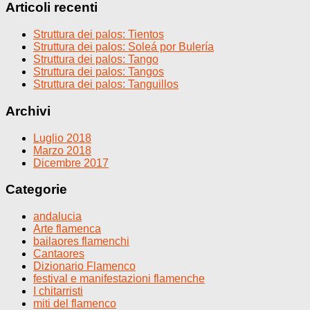
Articoli recenti
Struttura dei palos: Tientos
Struttura dei palos: Soleá por Bulería
Struttura dei palos: Tango
Struttura dei palos: Tangos
Struttura dei palos: Tanguillos
Archivi
Luglio 2018
Marzo 2018
Dicembre 2017
Categorie
andalucia
Arte flamenca
bailaores flamenchi
Cantaores
Dizionario Flamenco
festival e manifestazioni flamenche
I chitarristi
miti del flamenco