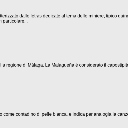
terizzato dalle letras dedicate al tema delle miniere, tipico quin
 particolare...
la regione di Málaga. La Malagueña è considerato il capostipite d
eso come contadino di pelle bianca, e indica per analogia la canz