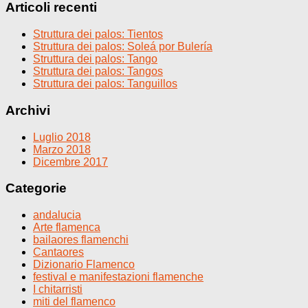
Articoli recenti
Struttura dei palos: Tientos
Struttura dei palos: Soleá por Bulería
Struttura dei palos: Tango
Struttura dei palos: Tangos
Struttura dei palos: Tanguillos
Archivi
Luglio 2018
Marzo 2018
Dicembre 2017
Categorie
andalucia
Arte flamenca
bailaores flamenchi
Cantaores
Dizionario Flamenco
festival e manifestazioni flamenche
I chitarristi
miti del flamenco