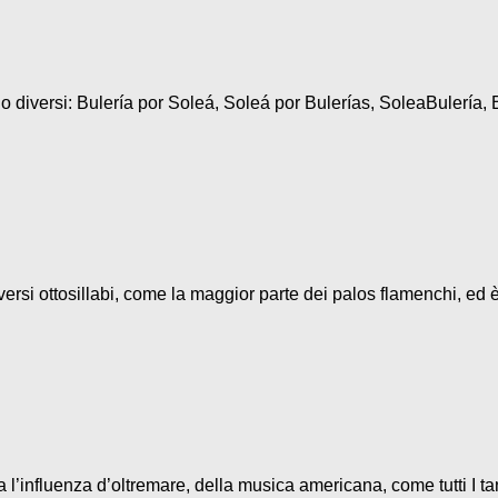
diversi: Bulería por Soleá, Soleá por Bulerías, SoleaBulería, B
ersi ottosillabi, come la maggior parte dei palos flamenchi, ed è
l’influenza d’oltremare, della musica americana, come tutti I ta