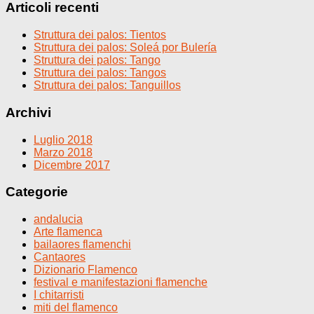
Articoli recenti
Struttura dei palos: Tientos
Struttura dei palos: Soleá por Bulería
Struttura dei palos: Tango
Struttura dei palos: Tangos
Struttura dei palos: Tanguillos
Archivi
Luglio 2018
Marzo 2018
Dicembre 2017
Categorie
andalucia
Arte flamenca
bailaores flamenchi
Cantaores
Dizionario Flamenco
festival e manifestazioni flamenche
I chitarristi
miti del flamenco