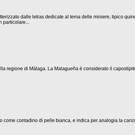
terizzato dalle letras dedicate al tema delle miniere, tipico quin
 particolare...
la regione di Málaga. La Malagueña è considerato il capostipite d
eso come contadino di pelle bianca, e indica per analogia la canz