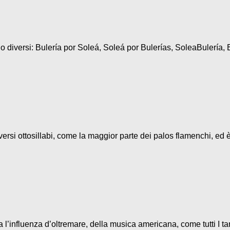
diversi: Bulería por Soleá, Soleá por Bulerías, SoleaBulería, B
ersi ottosillabi, come la maggior parte dei palos flamenchi, ed è
l’influenza d’oltremare, della musica americana, come tutti I ta