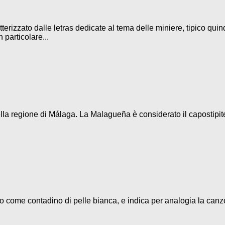
terizzato dalle letras dedicate al tema delle miniere, tipico quin
 particolare...
la regione di Málaga. La Malagueña è considerato il capostipite d
eso come contadino di pelle bianca, e indica per analogia la canz