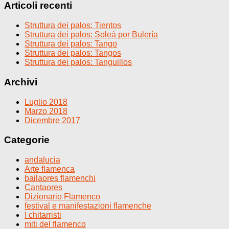
Articoli recenti
Struttura dei palos: Tientos
Struttura dei palos: Soleá por Bulería
Struttura dei palos: Tango
Struttura dei palos: Tangos
Struttura dei palos: Tanguillos
Archivi
Luglio 2018
Marzo 2018
Dicembre 2017
Categorie
andalucia
Arte flamenca
bailaores flamenchi
Cantaores
Dizionario Flamenco
festival e manifestazioni flamenche
I chitarristi
miti del flamenco