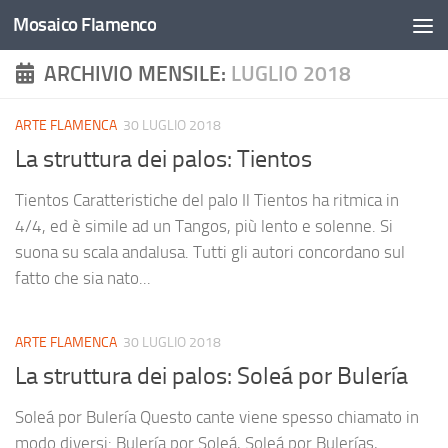
Mosaico Flamenco
Salta al contenuto
ARCHIVIO MENSILE:
LUGLIO 2018
ARTE FLAMENCA
30 LUGLIO 2018
La struttura dei palos: Tientos
Tientos Caratteristiche del palo Il Tientos ha ritmica in
4/4, ed è simile ad un Tangos, più lento e solenne. Si
suona su scala andalusa. Tutti gli autori concordano sul
fatto che sia nato...
ARTE FLAMENCA
30 LUGLIO 2018
La struttura dei palos: Soleá por Bulería
Soleá por Bulería Questo cante viene spesso chiamato in
modo diversi: Bulería por Soleá, Soleá por Bulerías,