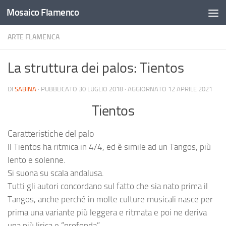
Mosaico Flamenco
Salta al contenuto
ARTE FLAMENCA
La struttura dei palos: Tientos
DI
SABINA
· PUBBLICATO
30 LUGLIO 2018
· AGGIORNATO
12 APRILE 2021
Tientos
Caratteristiche del palo
Il Tientos ha ritmica in 4/4, ed è simile ad un Tangos, più
lento e solenne.
Si suona su scala andalusa.
Tutti gli autori concordano sul fatto che sia nato prima il
Tangos, anche perché in molte culture musicali nasce per
prima una variante più leggera e ritmata e poi ne deriva
una più lirica e “profonda”.