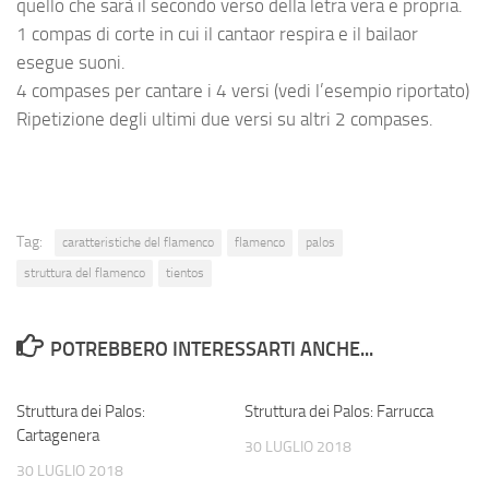
quello che sarà il secondo verso della letra vera e propria.
1 compas di corte in cui il cantaor respira e il bailaor
esegue suoni.
4 compases per cantare i 4 versi (vedi l’esempio riportato)
Ripetizione degli ultimi due versi su altri 2 compases.
Tag:
caratteristiche del flamenco
flamenco
palos
struttura del flamenco
tientos
POTREBBERO INTERESSARTI ANCHE...
Struttura dei Palos:
Struttura dei Palos: Farrucca
Cartagenera
30 LUGLIO 2018
30 LUGLIO 2018