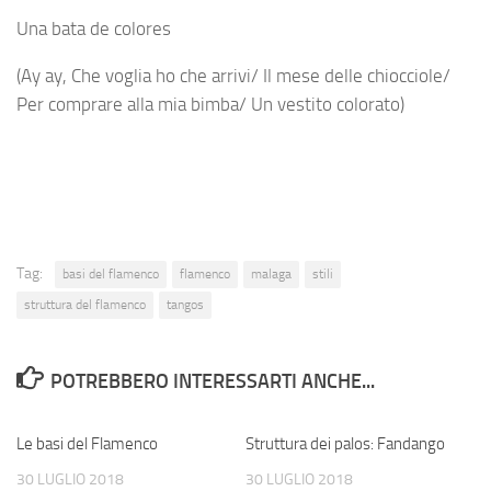
Una bata de colores
(Ay ay, Che voglia ho che arrivi/ Il mese delle chiocciole/
Per comprare alla mia bimba/ Un vestito colorato)
Tag:
basi del flamenco
flamenco
malaga
stili
struttura del flamenco
tangos
POTREBBERO INTERESSARTI ANCHE...
Le basi del Flamenco
Struttura dei palos: Fandango
30 LUGLIO 2018
30 LUGLIO 2018