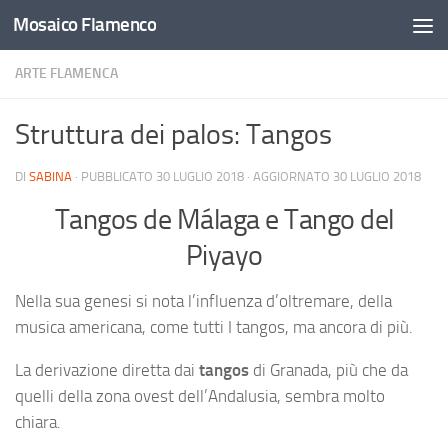
Mosaico Flamenco
Salta al contenuto
ARTE FLAMENCA
Struttura dei palos: Tangos
DI
SABINA
· PUBBLICATO
30 LUGLIO 2018
· AGGIORNATO
30 LUGLIO 2018
Tangos de Málaga e Tango del
Piyayo
Nella sua genesi si nota l’influenza d’oltremare, della
musica americana, come tutti I tangos, ma ancora di più.
La derivazione diretta dai
tangos
di Granada, più che da
quelli della zona ovest dell’Andalusia, sembra molto
chiara.