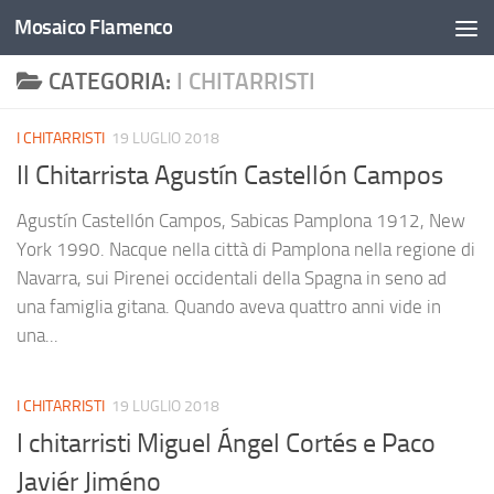
Mosaico Flamenco
Salta al contenuto
CATEGORIA:
I CHITARRISTI
I CHITARRISTI
19 LUGLIO 2018
Il Chitarrista Agustín Castellón Campos
Agustín Castellón Campos, Sabicas Pamplona 1912, New
York 1990. Nacque nella città di Pamplona nella regione di
Navarra, sui Pirenei occidentali della Spagna in seno ad
una famiglia gitana. Quando aveva quattro anni vide in
una...
I CHITARRISTI
19 LUGLIO 2018
I chitarristi Miguel Ángel Cortés e Paco
Javiér Jiméno