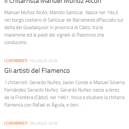
Il Chitarrista Manuel Muñoz Alcón
Manuel Muñoz Alcón, Manolo Sanlúcar. Nasce nel 1943
nel borgo costiero di Sanlúcar de Barrameda affacciato sul
delta del Guadalquivir in provincia di Cádiz, tra le
maremme ed ai piedi dei vigneti di Palomino che
conducono...
I CHITARRISTI
19 LUGLIO 2018
Gli artisti del Flamenco
I chitarristi: Gerardo Nuñez, Javier Conde e Manuel Silveria
Fernández Gerardo Nuñez Gerardo Nuñez nasce a Jerez
de la Frontera (Cádiz), nel 1961. Inicia a studiare la chitarra
flamenca con Rafael el Águila, e ben...
I CHITARRISTI
18 LUGLIO 2018