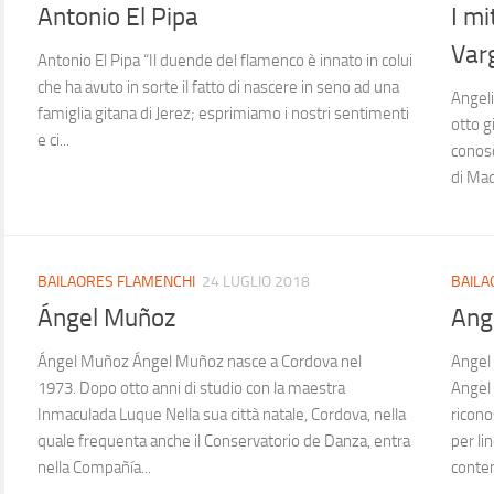
Antonio El Pipa
I mi
Var
Antonio El Pipa “Il duende del flamenco è innato in colui
che ha avuto in sorte il fatto di nascere in seno ad una
Angeli
famiglia gitana di Jerez; esprimiamo i nostri sentimenti
otto gi
e ci...
conosc
di Mad
BAILAORES FLAMENCHI
24 LUGLIO 2018
BAILA
Ángel Muñoz
Ang
Ángel Muñoz Ángel Muñoz nasce a Cordova nel
Angel 
1973. Dopo otto anni di studio con la maestra
Angel 
Inmaculada Luque Nella sua città natale, Cordova, nella
ricono
quale frequenta anche il Conservatorio de Danza, entra
per li
nella Compañía...
conte