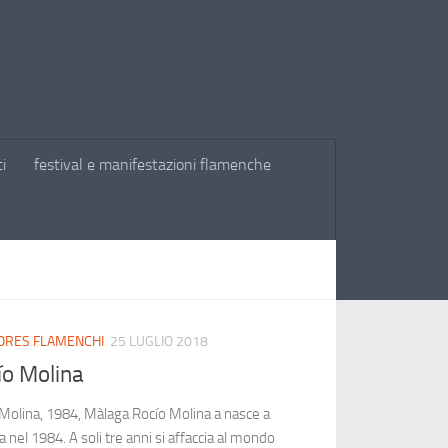
ti
festival e manifestazioni flamenche
ORES FLAMENCHI
25 LUGLIO 2018
ío Molina
Molina, 1984, Màlaga Rocío Molina a nasce a
 nel 1984. A soli tre anni si affaccia al mondo