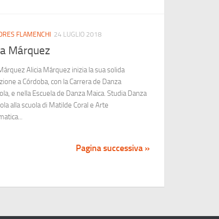
ORES FLAMENCHI
24 LUGLIO 2018
cia Márquez
 Márquez Alicia Márquez inizia la sua solida
ione a Córdoba, con la Carrera de Danza
la, e nella Escuela de Danza Maica. Studia Danza
la alla scuola di Matilde Coral e Arte
atica...
Pagina successiva »