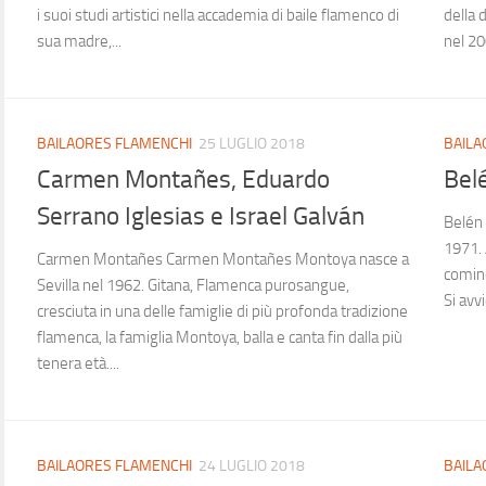
i suoi studi artistici nella accademia di baile flamenco di
della 
sua madre,...
nel 20
BAILAORES FLAMENCHI
25 LUGLIO 2018
BAILA
Carmen Montañes, Eduardo
Bel
Serrano Iglesias e Israel Galván
Belén 
1971. 
Carmen Montañes Carmen Montañes Montoya nasce a
cominc
Sevilla nel 1962. Gitana, Flamenca purosangue,
Si avvi
cresciuta in una delle famiglie di più profonda tradizione
flamenca, la famiglia Montoya, balla e canta fin dalla più
tenera età....
BAILAORES FLAMENCHI
24 LUGLIO 2018
BAILA