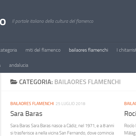
o
Il portale italiano della cultura del flamenco
ategoria
miti del flamenco
bailaores flamenchi
I chitarris
a
andalucia
CATEGORIA:
BAILAORES FLAMENCHI
BAILAORES FLAMENCHI
25 LUGLIO 2018
BAILA
Sara Baras
Roc
Sara Baras Sara Baras nasce a Cádiz, nel 1971, e a 8 anni
Rocío 
si trasferisce a nella vicina San Fernando, dove comincia
Málaga