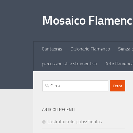
Salta al contenuto
Mosaico Flamenc
Cantaores
Dizionario Flamenco
Senza c
percussionisti e strumentisti
Arte flamenc
Ricerca
per:
ARTICOLI RECENTI
La struttura dei palos: Tientos