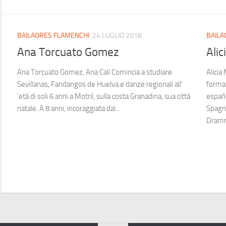
BAILAORES FLAMENCHI
24 LUGLIO 2018
BAILA
Ana Torcuato Gomez
Ali
Ana Torcuato Gomez, Ana Calí Comincia a studiare
Alicia
Sevillanas, Fandangos de Huelva e danze regionali all’
formaz
’età di soli 6 anni a Motril, sulla costa Granadina, sua città
españo
natale. A 8 anni, incoraggiata dal...
Spagno
Dramm